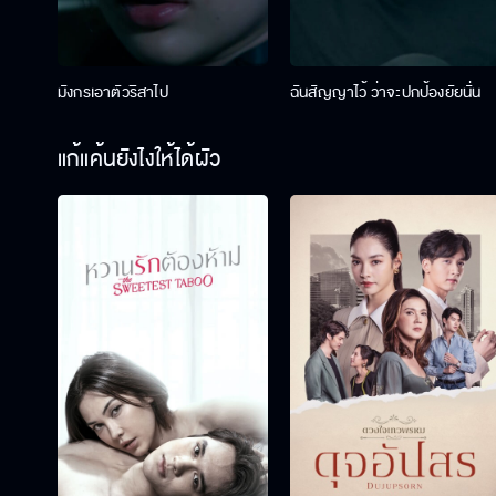
มังกรเอาตัวริสาไป
ฉันสัญญาไว้ ว่าจะปกป้องยัยนั่น
แก้แค้นยังไงให้ได้ผัว