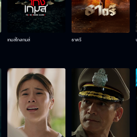
เกมส์โกงเกมส์
ธาตรี