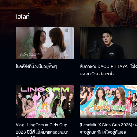
ไฮไลท์
โชคดีจังที่น้องนีนอยู่ข้างๆ
สัมภาษณ์ DAOU PITTAYA | ไว้ใ
ผิดคน Ost.สองหัวใจ
Vlog l LingOrm at Girls Cup
[LenaMiu X Girls Cup 2026] ถึ
2026 ปีนี้พี่ไม่ได้มาแค่สองคนนะ
จะอยู่คนละสี แต่ใจอยู่กับเธอ