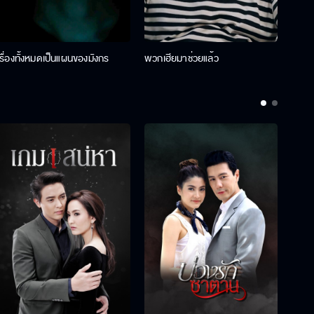
เรื่องทั้งหมดเป็นแผนของมังกร
พวกเฮียมาช่วยแล้ว
ที่ป๊า