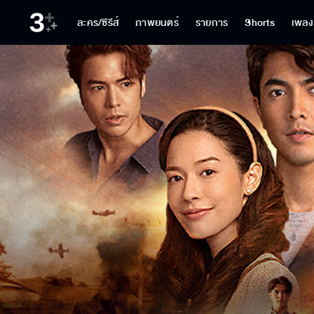
ละคร/ซีรีส์
ภาพยนตร์
รายการ
Shorts
เพลง