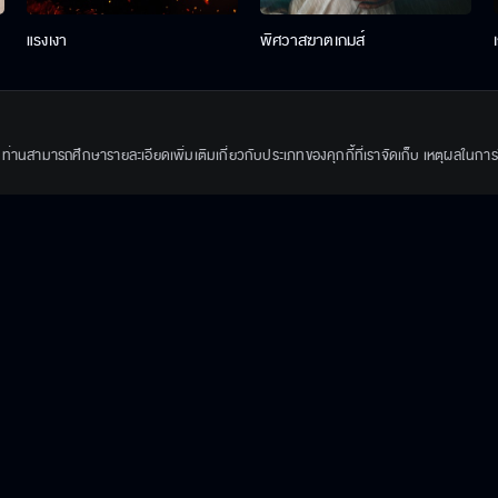
แรงเงา
พิศวาสฆาตเกมส์
ึ้น ท่านสามารถศึกษารายละเอียดเพิ่มเติมเกี่ยวกับประเภทของคุกกี้ที่เราจัดเก็บ เหตุผลในการใช้
The Running เงิน งาน ความรัก
ธาตรี