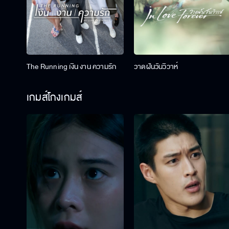
The Running เงิน งาน ความรัก
วาดฝันวันวิวาห์
เกมส์โกงเกมส์