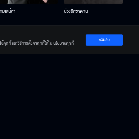
เกมเสน่หา
บ่วงรักซาตาน
บ่วงห
ยอมรับ
คุกกี้ และวิธีการตั้งค่าคุกกี้ได้ใน
นโยบายคุกกี้
ปะการังสีดำ
ฟากฟ้าคีรีดาว
พ่อคร