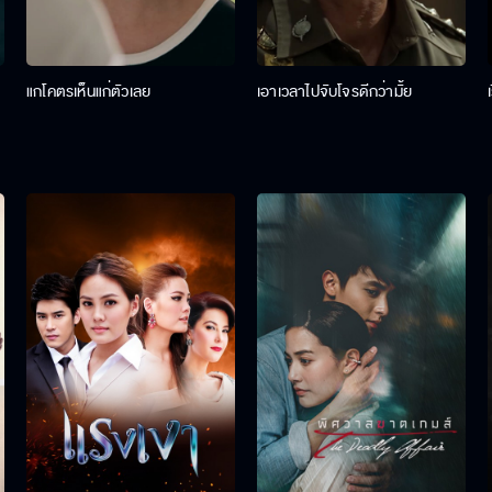
แกโคตรเห็นแก่ตัวเลย
เอาเวลาไปจับโจรดีกว่ามั้ย