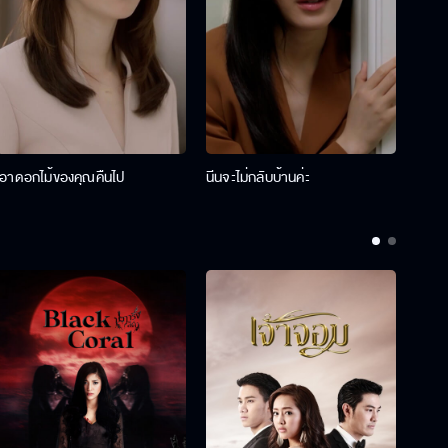
เอาดอกไม้ของคุณคืนไป
นีนจะไม่กลับบ้านค่ะ
นินท