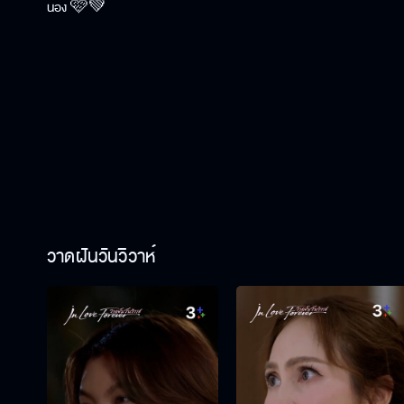
น้อง 🩷💚
วาดฝันวันวิวาห์