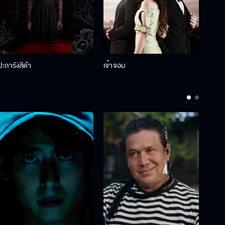
ปะการังสีดำ
เจ้าจอม
รักกั