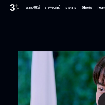
ละคร/ซีรีส์
ภาพยนตร์
รายการ
Shorts
เพลง