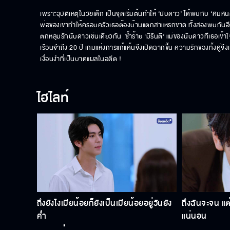
เพราะอุบัติเหตุในวัยเด็ก เป็นจุดเริ่มต้นทำให้ ‘นับดาว’ ได้พบกับ ‘คิมหันต
พ่อของเขาทำให้ครอบครัวเธอต้องบ้านแตกสาแหรกขาด ทั้งสองพบกันอีกครั้
ตกหลุมรักนับดาวเช่นเดียวกัน  ซ้ำร้าย ‘มิรันตี’ แม่ของนับดาวที่เธอเ
เรือนจำถึง 20 ปี เกมแห่งการแก้แค้นจึงเปิดฉากขึ้น ความรักของทั้งคู่จ
เงื่อนงำที่เป็นบาดแผลในอดีต !
ไฮไลท์
ถึงยังไงเมียน้อยก็ยังเป็นเมียน้อยอยู่วันยัง
ถึงฉันจะจน แ
ค่ำ
แน่นอน