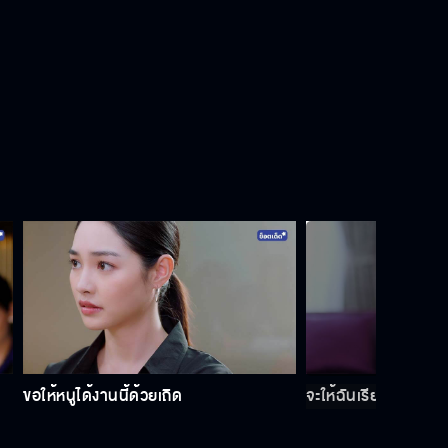
จากนี้ไปผมจะเหนื่อยแทนคุณเอง
น้าราตรีเขาจะรู้มั้ย ว่านับดาว กับ น้ำ
ฟ้า ต้องการแม่มากแค่ไหน
ฟ้าอยากให้เขาจีบ แบบจีบไง
เพราะผมมีคุณแล้วไง
ขอให้หนูได้งานนี้ด้วยเถิด
จะให้ฉันเรียกคุณเข้าห