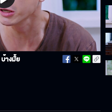
lay
ideo
บ้างมั้ย