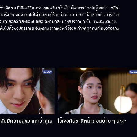
์’ เด็กชายที่เสี่ยงชีวิตมาช่วยเธอกับ ‘น้ำฟ้า’ น้องสาว โดยไม่รู้เลยว่า ‘เตชิต’ 
งแต่กลับจำกันไม่ได้ คิมหันต์ต้องแข่งขันกับ ‘ปฐวี’ น้องชายต่างมารดาที่
ข้าใจมาตลอดว่าเสียชีวิตไปแล้วได้หวนกลับมาหลังจากตกเป็น ‘แพะรับบาป’ ใน
ึงเต็มไปด้วยอุปสรรคและอันตรายจากเตชิตที่จ้องจะกำจัดทุกคนที่เกี่ยวข้องกับ
ต่ฉันมีความสุขมากกว่าคุณ
ไว้เจอกันชาติหน้าตอนบ่าย ๆ นะคะ