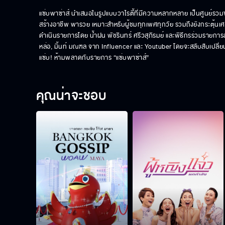
แซ่บพาซ่าส์ นำเสนอในรูปแบบวาไรตี้ที่มีความหลากหลาย เป็นศูนย์รวมข
สร้างอาชีพ พารวย เหมาะสำหรับผู้ชมทุกเพศทุกวัย รวมถึงยังกระตุ้นเศรษ
ดำเนินรายการโดย น้ำฝน พัชรินทร์ ศรีวสุภิรมย์ และพิธีกรร่วมรายกา
หล่อ, มิ้นท์ มณฑล จาก Influencer และ Youtuber โดยจะสลับสับเปลี
แซ่บ! ห้ามพลาดกับรายการ “แซ่บพาซ่าส์”
คุณน่าจะชอบ