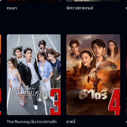
แรงเงา
พิศวาสฆาตเกมส์
The Running เงิน งาน ความรัก
ธาตรี