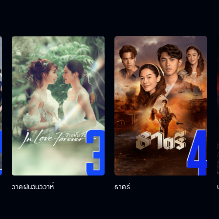
วาดฝันวันวิวาห์
ธาตรี