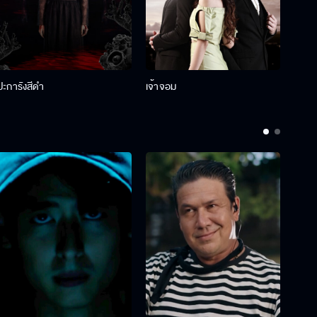
ปะการังสีดำ
เจ้าจอม
รักกั