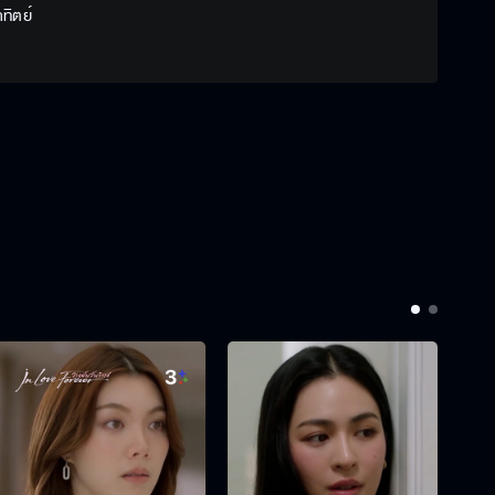
าทิตย์