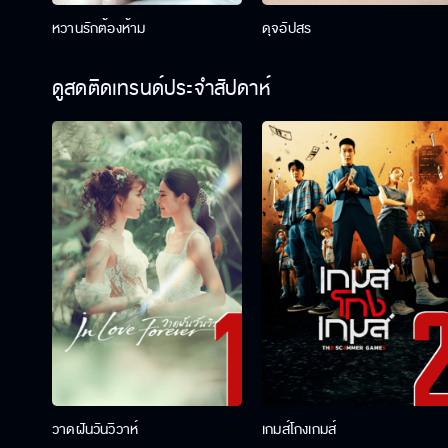
หวานรักต้องห้าม
ดุจอัปสร
ดูสดติดเทรนด์ประจำสัปดาห์
วาดฝันวันวิวาห์
เกมส์โกงเกมส์