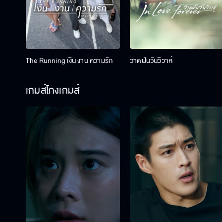
The Running เงิน งาน ความรัก
วาดฝันวันวิวาห์
เกมส์โกงเกมส์