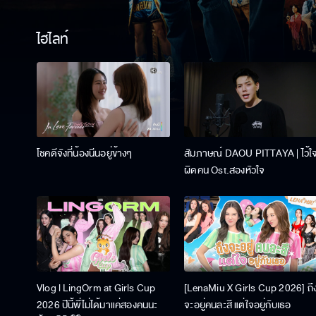
ไฮไลท์
โชคดีจังที่น้องนีนอยู่ข้างๆ
สัมภาษณ์ DAOU PITTAYA | ไว้ใ
ผิดคน Ost.สองหัวใจ
Vlog l LingOrm at Girls Cup
[LenaMiu X Girls Cup 2026] ถึ
2026 ปีนี้พี่ไม่ได้มาแค่สองคนนะ
จะอยู่คนละสี แต่ใจอยู่กับเธอ