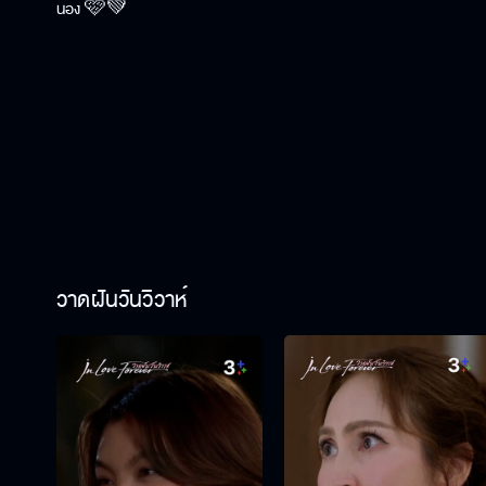
น้อง 🩷💚
วาดฝันวันวิวาห์