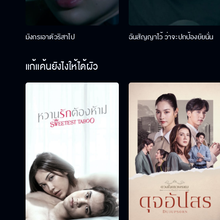
มังกรเอาตัวริสาไป
ฉันสัญญาไว้ ว่าจะปกป้องยัยนั่น
แก้แค้นยังไงให้ได้ผัว