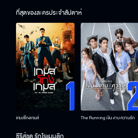
ที่สุดของละครประจำสัปดาห์
เกมส์โกงเกมส์
The Running เงิน งาน ความรัก
ซีรีส์ชุด รักโรแมนติก