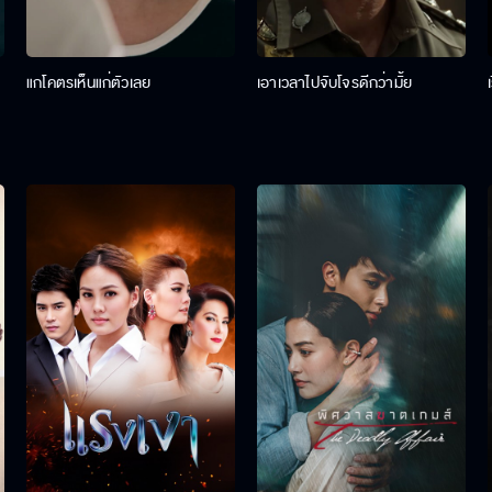
แกโคตรเห็นแก่ตัวเลย
เอาเวลาไปจับโจรดีกว่ามั้ย