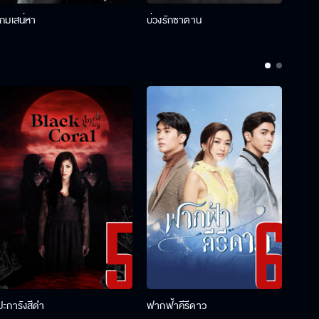
เกมเสน่หา
บ่วงรักซาตาน
บ่วงห
ปะการังสีดำ
ฟากฟ้าคีรีดาว
พ่อคร