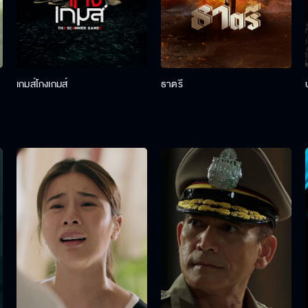
เกมส์โกงเกมส์
ธาตรี