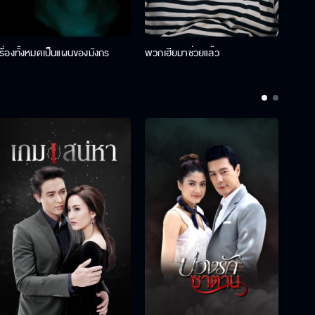
เรื่องทั้งหมดเป็นแผนของมังกร
พวกเฮียมาช่วยแล้ว
ที่ป๊า