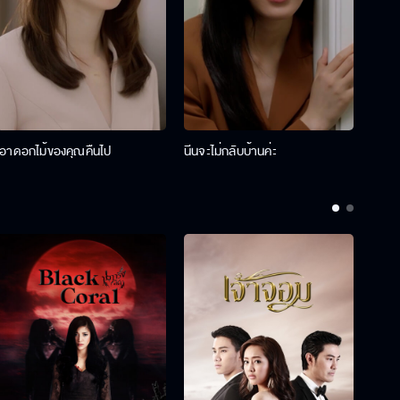
เอาดอกไม้ของคุณคืนไป
นีนจะไม่กลับบ้านค่ะ
นินท