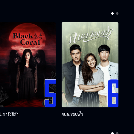
ปะการังสีดำ
คนละขอบฟ้า
ผู้กอ