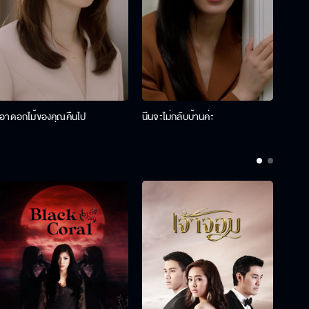
เอาดอกไม้ของคุณคืนไป
นีนจะไม่กลับบ้านค่ะ
นินท