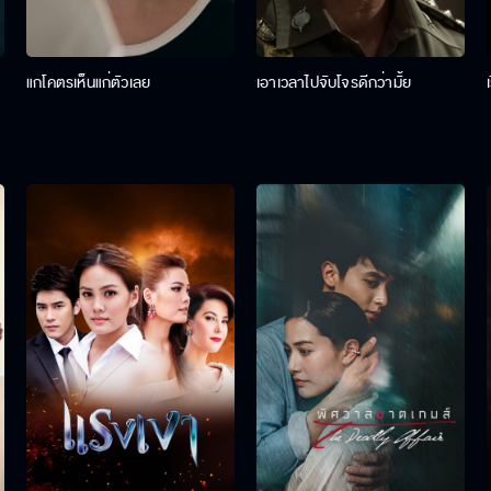
แกโคตรเห็นแก่ตัวเลย
เอาเวลาไปจับโจรดีกว่ามั้ย