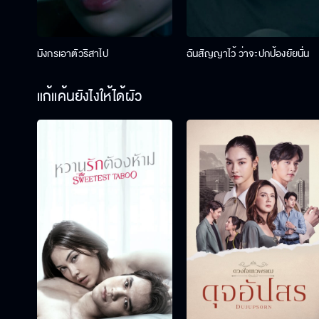
มังกรเอาตัวริสาไป
ฉันสัญญาไว้ ว่าจะปกป้องยัยนั่น
แก้แค้นยังไงให้ได้ผัว