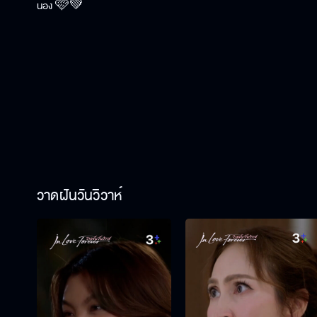
น้อง 🩷💚
วาดฝันวันวิวาห์