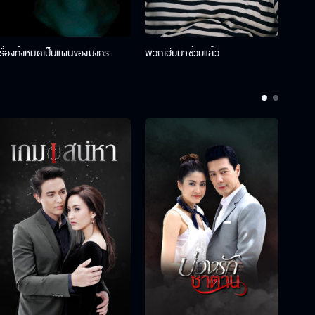
เรื่องทั้งหมดเป็นแผนของมังกร
พวกเฮียมาช่วยแล้ว
ที่ป๊า