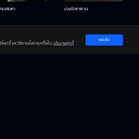
เกมเสน่หา
บ่วงรักซาตาน
บ่วงห
ยอมรับ
คุกกี้ และวิธีการตั้งค่าคุกกี้ได้ใน
นโยบายคุกกี้
ปะการังสีดำ
ฟากฟ้าคีรีดาว
พ่อคร