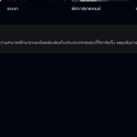
แรงเงา
พิศวาสฆาตเกมส์
ึ้น ท่านสามารถศึกษารายละเอียดเพิ่มเติมเกี่ยวกับประเภทของคุกกี้ที่เราจัดเก็บ เหตุผลในการใช้
The Running เงิน งาน ความรัก
ธาตรี