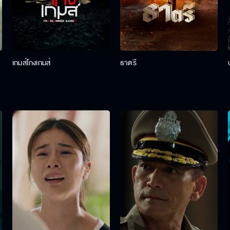
เกมส์โกงเกมส์
ธาตรี