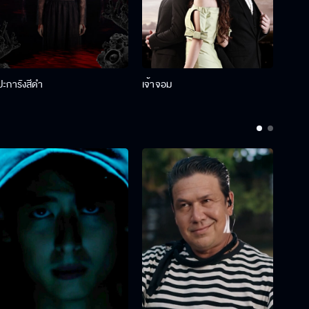
ปะการังสีดำ
เจ้าจอม
รักกั