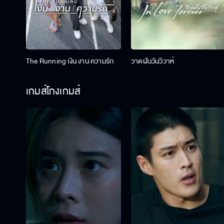
The Running เงิน งาน ความรัก
วาดฝันวันวิวาห์
เกมส์โกงเกมส์