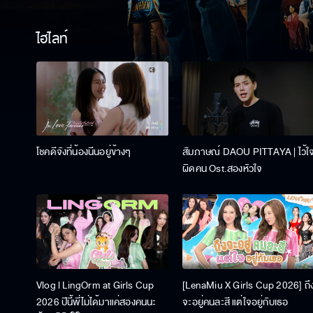
ไฮไลท์
โชคดีจังที่น้องนีนอยู่ข้างๆ
สัมภาษณ์ DAOU PITTAYA | ไว้ใ
ผิดคน Ost.สองหัวใจ
Vlog l LingOrm at Girls Cup
[LenaMiu X Girls Cup 2026] ถึ
2026 ปีนี้พี่ไม่ได้มาแค่สองคนนะ
จะอยู่คนละสี แต่ใจอยู่กับเธอ