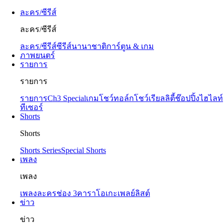
ละคร/ซีรีส์
ละคร/ซีรีส์
ละคร/ซีรีส์
ซีรีส์นานาชาติ
การ์ตูน & เกม
ภาพยนตร์
รายการ
รายการ
รายการ
Ch3 Special
เกมโชว์
ทอล์กโชว์
เรียลลิตี้
ช๊อปปิ้ง
ไฮไลท์
ทีเซอร์
Shorts
Shorts
Shorts Series
Special Shorts
เพลง
เพลง
เพลงละครช่อง 3
คาราโอเกะ
เพลย์ลิสต์
ข่าว
ข่าว