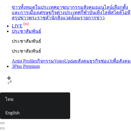
ข่าวทั้งหมด
ในประเทศ
อาชญากรรม
สังคมออนไลน์
เลือกตั้ง
และการเมือง
เศรษฐกิจ
ต่างประเทศ
กีฬา
บันเทิง
ไลฟ์สไตล์
ไอที
สรุปข่าว
พระราชสำนัก
สิ่งแวดล้อม
รายการข่าว
LIVE
ประชาสัมพันธ์
ประชาสัมพันธ์
ประชาสัมพันธ์
Artist Profiles
กิจกรรม
Votes
Update
สังคมธุรกิจ
ช่อง3เพื่อสังคม
3Plus Premium
ไทย
English