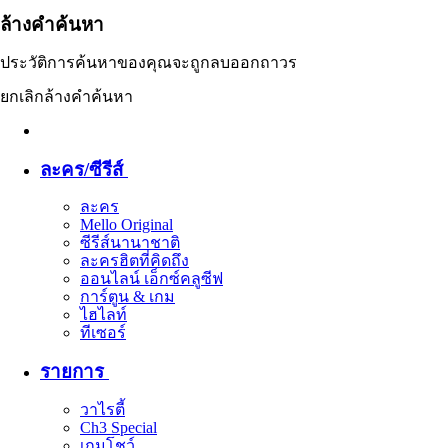
ล้างคำค้นหา
ประวัติการค้นหาของคุณจะถูกลบออกถาวร
ยกเลิก
ล้างคำค้นหา
ละคร/ซีรีส์
ละคร
Mello Original
ซีรีส์นานาชาติ
ละครฮิตที่คิดถึง
ออนไลน์ เอ็กซ์คลูซีฟ
การ์ตูน & เกม
ไฮไลท์
ทีเซอร์
รายการ
วาไรตี้
Ch3 Special
เกมโชว์