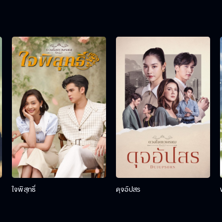
ใจพิสุทธิ์
ดุจอัปสร