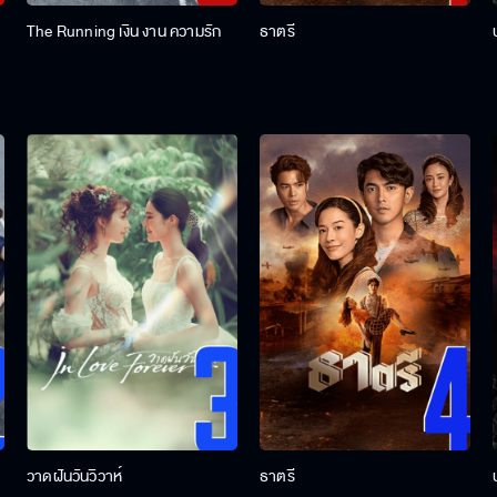
The Running เงิน งาน ความรัก
ธาตรี
วาดฝันวันวิวาห์
ธาตรี