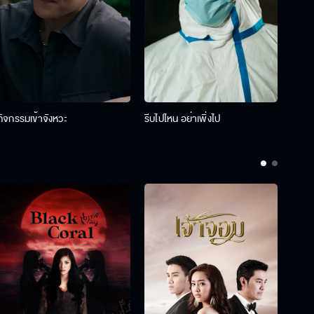
กิจกรรมเข้าจังหวะ
รีบไปไหน อย่าเพิ่งไป
รางว