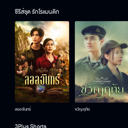
ซีรีส์ชุด รักโรแมนติก
ลออจันทร์
ขวัญฤทัย
3Plus Shorts