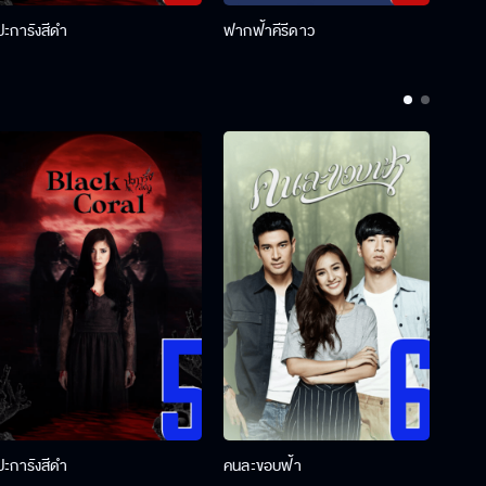
ปะการังสีดำ
ฟากฟ้าคีรีดาว
พ่อคร
ปะการังสีดำ
คนละขอบฟ้า
ผู้กอ