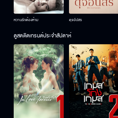
หวานรักต้องห้าม
ดุจอัปสร
ดูสดติดเทรนด์ประจำสัปดาห์