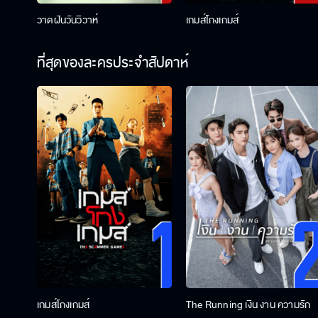
วาดฝันวันวิวาห์
เกมส์โกงเกมส์
ที่สุดของละครประจำสัปดาห์
เกมส์โกงเกมส์
The Running เงิน งาน ความรัก