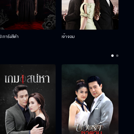
ปะการังสีดำ
เจ้าจอม
รักกั