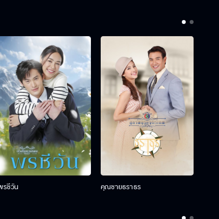
พรชีวัน
คุณชายธราธร
คุณช