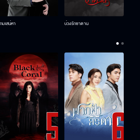
เกมเสน่หา
บ่วงรักซาตาน
บ่วงห