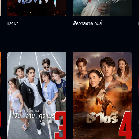
แรงเงา
พิศวาสฆาตเกมส์