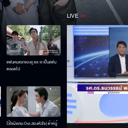
LIVE
แฟนคนแรกของกู และจะเป็นแฟน
ตลอดไป
Stream
Unmute
ไว้ใจผิดคน Ost.สองหัวใจ| ต้าห์อู๋