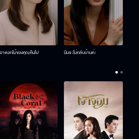
เอาดอกไม้ของคุณคืนไป
นีนจะไม่กลับบ้านค่ะ
นินท