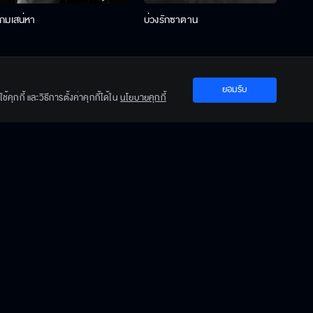
เกมเสน่หา
บ่วงรักซาตาน
บ่วงห
ยอมรับ
คุกกี้ และวิธีการตั้งค่าคุกกี้ได้ใน
นโยบายคุกกี้
ปะการังสีดำ
ฟากฟ้าคีรีดาว
พ่อคร