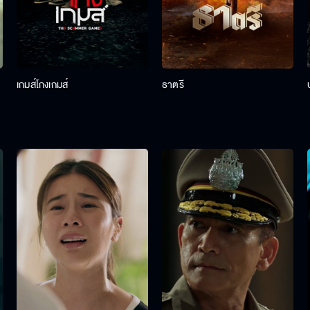
เกมส์โกงเกมส์
ธาตรี