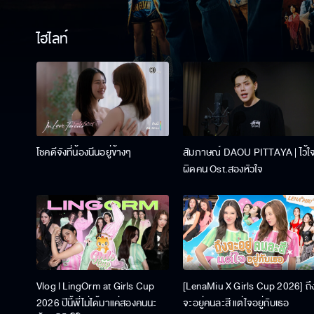
ไฮไลท์
โชคดีจังที่น้องนีนอยู่ข้างๆ
สัมภาษณ์ DAOU PITTAYA | ไว้ใ
ผิดคน Ost.สองหัวใจ
Vlog l LingOrm at Girls Cup
[LenaMiu X Girls Cup 2026] ถึ
2026 ปีนี้พี่ไม่ได้มาแค่สองคนนะ
จะอยู่คนละสี แต่ใจอยู่กับเธอ