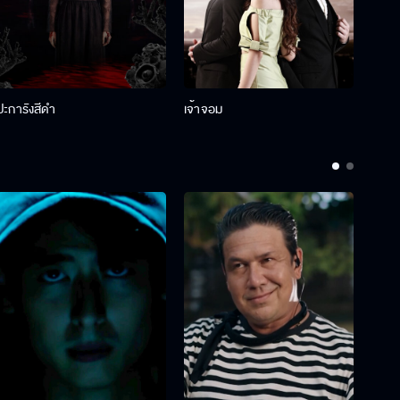
ปะการังสีดำ
เจ้าจอม
รักกั