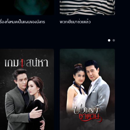
เรื่องทั้งหมดเป็นแผนของมังกร
พวกเฮียมาช่วยแล้ว
ที่ป๊า