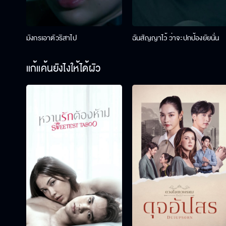
มังกรเอาตัวริสาไป
ฉันสัญญาไว้ ว่าจะปกป้องยัยนั่น
แก้แค้นยังไงให้ได้ผัว