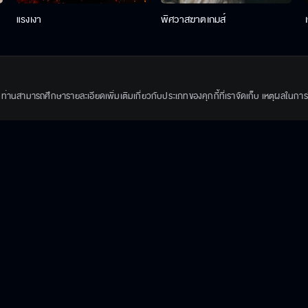
แรงเงา
พิศวาสฆาตเกมส์
ึ้น ท่านสามารถศึกษารายละเอียดเพิ่มเติมเกี่ยวกับประเภทของคุกกี้ที่เราจัดเก็บ เหตุผลในการใช้
The Running เงิน งาน ความรัก
ธาตรี