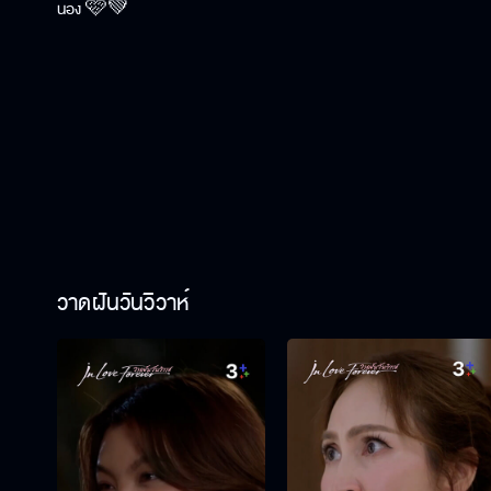
น้อง 🩷💚
วาดฝันวันวิวาห์