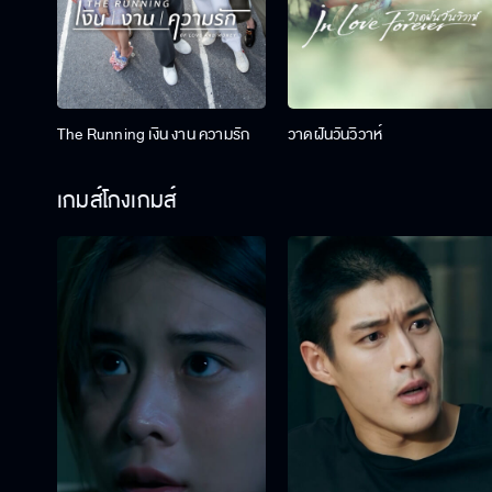
The Running เงิน งาน ความรัก
วาดฝันวันวิวาห์
เกมส์โกงเกมส์