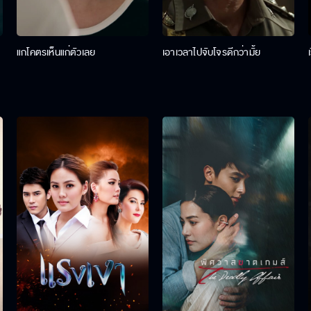
แกโคตรเห็นแก่ตัวเลย
เอาเวลาไปจับโจรดีกว่ามั้ย