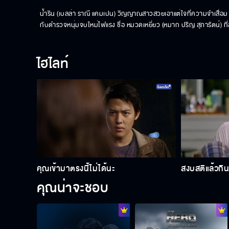
น้ำริน (เบลล่า ราณี แคมเปน) วิญญาณสาวสวยเอาแต่ใจที่ความจำเสื่อม จ
กับตำรวจหนุ่มจบใหม่ไฟแรง ชื่อ หมวดเหยี่ยว (หมาก ปริญ สุภารัตน์) 
ไฮไลท์
คุณเข้ามาตรงนี้ไม่ได้นะ
สงบสติแล้วกิ
คุณน่าจะชอบ