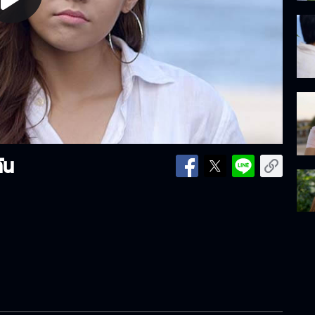
lay
ideo
ัน