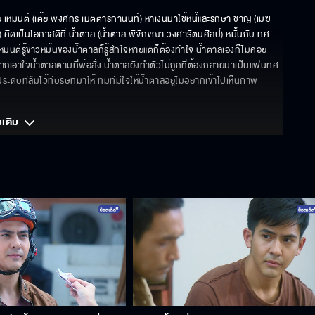
เหมันต์ (เต้ย พงศกร เมตตาริกานนท์) หาเงินมาใช้หนี้และรักษา ชาญ (เมฆ 
ล) คิดเป็นโอกาสดีที่ น้ำตาล (น้ำตาล พิจักขณา วงศารัตนศิลป์) หมั้นกับ ทศ
ันต์รู้ข่าวหมั้นของน้ำตาลก็รู้สึกใจหายแต่ก็ต้องทำใจ น้ำตาลเองก็ไม่ค่อย
นาถเอาใจน้ำตาลตามที่พ่อสั่ง น้ำตาลยังทำตัวไม่ถูกที่ต้องกลายมาเป็นแฟนทศ
ับที่ลืมไว้ที่บริษัทมาให้ ทิมที่มีใจให้น้ำตาลอยู่ไม่อยากเข้าไปเห็นภาพ
มเติม 