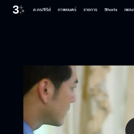
ละคร/ซีรีส์
ภาพยนตร์
รายการ
Shorts
เพลง