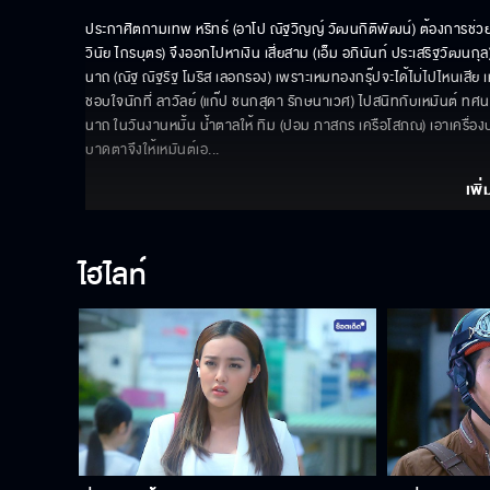
ประกาศิตกามเทพ หริทธ์ (อาโป ณัฐวิญญ์ วัฒนกิติพัฒน์) ต้องการช่วย 
วินัย ไกรบุตร) จึงออกไปหาเงิน เสี่ยสาม (เอ็ม อภินันท์ ประเสริฐวัฒนกุ
นาถ (ณัฐ ณัฐรัฐ โมริส เลอกรอง) เพราะเหมทองกรุ๊ปจะได้ไม่ไปไหนเสีย เหม
ชอบใจนักที่ ลาวัลย์ (แก๊ป ชนกสุดา รักษนาเวศ) ไปสนิทกับเหมันต์ ทศ
นาถ ในวันงานหมั้น น้ำตาลให้ ทิม (ปอม ภาสกร เครือโสภณ) เอาเครื่องประด
บาดตาจึงให้เหมันต์เอ
... 
เพิ่
ไฮไลท์