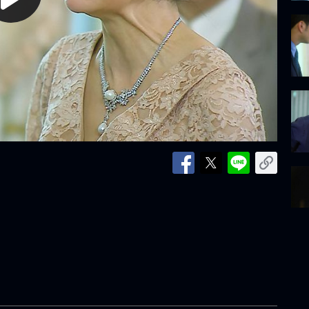
lay
ideo