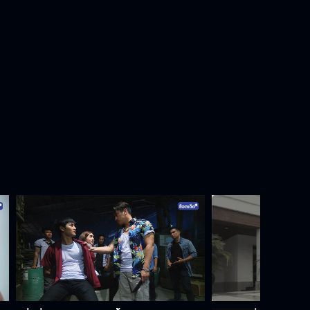
สุดท้ายก็อยู่คนเดียว
ดูแลตัวเองด้วยนะครับ
อากาศมันร้อน
ผมจะปกป้องคุณเอง