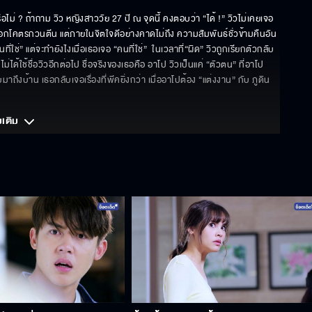
่ ? ถ้าถาม วิว หญิงสาววัย 27 ปี ณ จุดนี้ คงตอบว่า “ได้ !” วิวไม่เคยเจอ
นอกโคตรกวนตีน แต่ภายในจิตใจดีอย่างคาดไม่ถึง ความสัมพันธ์ชั่วข้ามคืนอัน
่ใช่” แต่จะทำยังไงเมื่อเธอเจอ “คนที่ใช่”  ในเวลาที่“ผิด” วิวถูกเรียกตัวกลับ
ได้ใช้ชื่อวิวอีกต่อไป ชื่อจริงของเธอคือ อาโป วิวเป็นแค่ “ตัวตน” ที่อาโป
สร้างขึ้นมา ในวันที่เธอไม่อยากเป็น “ตัวเอง” เท่านั้น และทันทีที่อาโปกลับมาถึงบ้าน เธอกลับเจอเรื่องที่พีคยิ่งกว่า เมื่ออาโปต้อง “แต่งงาน” กับ ภูดิน 
มเติม 