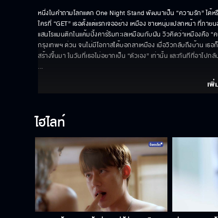
หนึ่งในคำถามโลกแตก One Night Stand พัฒนาเป็น “ความรัก” ได้หรือไม
ใครที่ “GET” เธอตั้งแต่แรกเจออย่าง เหมือง ชายหนุ่มแปลกหน้า ที่ภาย
แสนโรแมนติกในแค้มปิ้งคาร์ริมทะเลเหมือนกับฝัน วิวคิดว่าเหมืองคือ “คนที
กรุงเทพฯ ด่วน จนไม่มีโอกาสได้บอกลาเหมือง เมื่อวิวกลับถึงบ้าน เธอก็ไม่
... 
เพิ่
ไฮไลท์