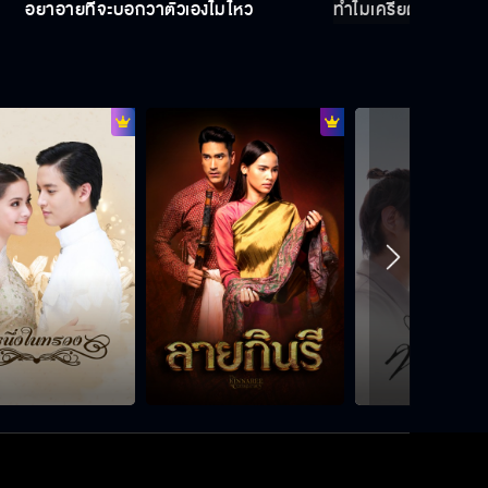
อย่าอายที่จะบอกว่าตัวเองไม่ไหว
ทำไมเครียดแล้วต้องปว