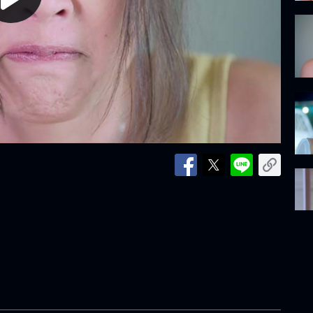
lay
ideo