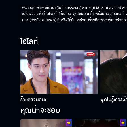
พราวมุก ลักษณ์ณารา (โบว์ เบญจรรณ) สั่งตรีนุช (สกุล กัญญาภัค) สืบค
ชลันธรและเขี่ยถ่านไฟเก่าให้กลับมาลุกโชนอีกครั้ง พร้อมกับเสนอตัวว่า
มรุต (กระทิง ขุนณรงค์) ก็สะกิดให้ลันหาตัวคนร้ายที่อาจจะอยู่ใกล้ตัวกว่า
ไฮไลท์
ร้ายกาจนักนะ
พูดไม่รู้เรื่องต
คุณน่าจะชอบ