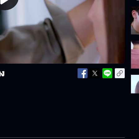
lay
ideo
ลง