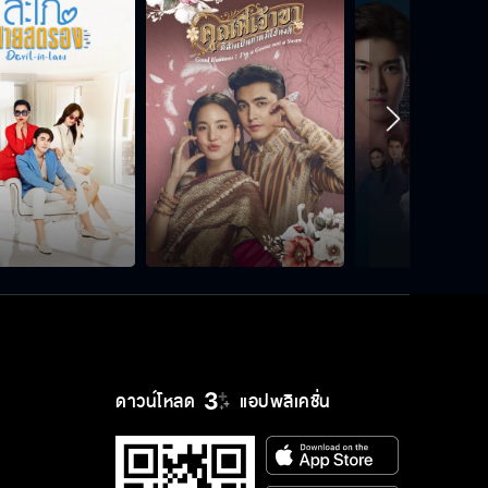
ฉันอยากให้นายอยู่ข้างฉันมากกว่า
รอไปก่อนเถอะ เพราะว่าฉันไม่ยอม
ห้ามจีบพี่มุกเด็ดขาด
เดี๋ยวฉันถูตัวให้นายเอง
ดาวน์โหลด
แอปพลิเคชั่น