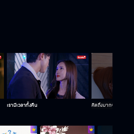
ลืมอดีตของคุณกับลันและเปิดใจให้ผม
บ้าง
แค่คิดจะแย่งสามีคนอื่นก็ก้าวลงนรกไป
แล้ว
เธอเป็นคนปล่อยข่าวพวกนี้ใช่มั้ย
เรามีเวลาทั้งคืน
คิดถึงมากจนทนไม่ไห
ไม่อยากให้นายเห็นฉันในสภาพนี้