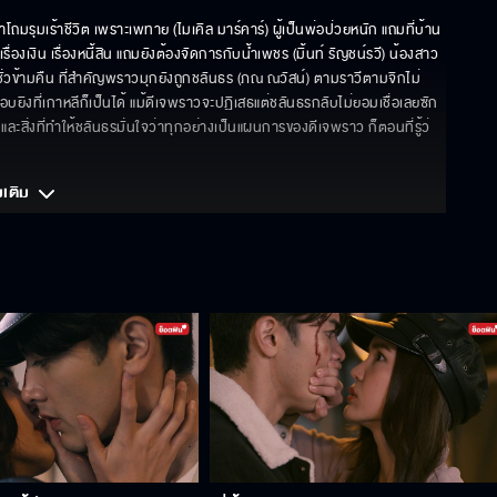
มรุมเร้าชีวิต เพราะเพทาย (ไมเคิล มาร์คาร์) ผู้เป็นพ่อป่วยหนัก แถมที่บ้าน
่องเงิน เรื่องหนี้สิน แถมยังต้องจัดการกับน้ำเพชร (มิ้นท์ รัญชน์รวี) น้องสาว
งชั่วข้ามคืน ที่สำคัญพราวมุกยังถูกชลันธร (ภณ ณวัสน์) ตามราวีตามจิกไม่
บยิงที่เกาหลีก็เป็นได้ แม้ดีเจพราวจะปฏิเสธแต่ชลันธรกลับไม่ยอมเชื่อเลยซัก
 และสิ่งที่ทำให้ชลันธรมั่นใจว่าทุกอย่างเป็นแผนการของดีเจพราว ก็ตอนที่รู้ว่
มเติม 