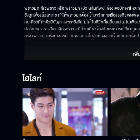
พราวมุก ดีเจพราว หรือ พราวมุก (บัว นลินทิพย์) ต้องเจอปัญหาใหญ่ถาโถ
ยังถูกฟ้องล้มละลาย ทำให้พราวมุกต้องเข้ามาจัดการเรื่องธุรกิจของพ่อ เรื
คนเดียวที่ทำตัวมีปัญหาเพราะยังรับไม่ได้กับชีวิตที่เปลี่ยนแปลงไปเพีย
ปล่อย เพราะสงสัยว่าดีเจพราวจะมีส่วนเกี่ยวข้องกับเหตุการณ์ที่ตนถูกลอ
ครั้ง เพราะทุกครั้งที่เจอหน้ากันชลันธรเป็นอันต้องซวยเจ็บตัวทุกครั้งไป
... 
เพิ่
ไฮไลท์