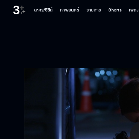
ละคร/ซีรีส์
ภาพยนตร์
รายการ
Shorts
เพลง