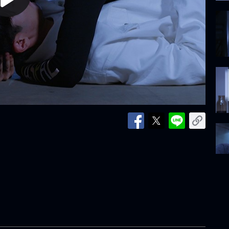
lay
ideo