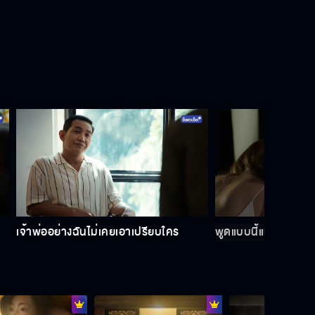
เจ้าพ่ออย่างฉันไม่เคยเอาเปรียบใคร
พูดแบบนี้แปลว่า ดารา