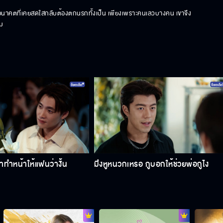
ง อนาคตที่เคยสดใสกลับต้องตกนรกทั้งเป็น เพียงเพราะคนเลวบางคน เขาจึง
าม
ทำหน้าให้แฟนว่างั้น
มึงหูหนวกเหรอ กูบอกให้ช่วยพ่อกูไง