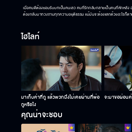
เมื่อคนดีต้องยอมรับบทเป็นคนเลว คนที่รักกลับกลายเป็นคนที่หักหลั
ต้องกลับมาทวงถามทุกความอยุติธรรม แม้มันจะต้องแลกด้วยอะไรก็ต
ไฮไลท์
มาเก็บค่าที่กู แล้วพวกมึงไม่เคยผ่านที่พ่อ
จะมาขอผ่อนค่า
กูหรือไง
คุณน่าจะชอบ