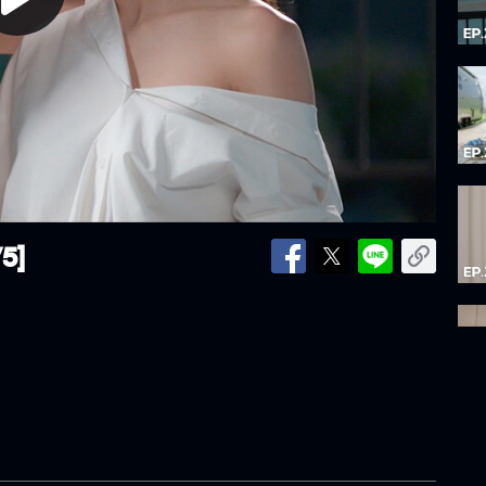
lay
ideo
5]