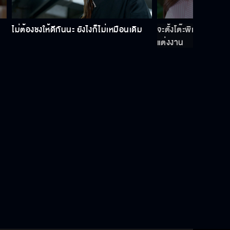
ไม่ต้องชงให้ดีกันนะ ยังไงก็ไม่เหมือนเดิม
จะตั้งโต๊ะพิเศษให้เลย
แต่งงาน