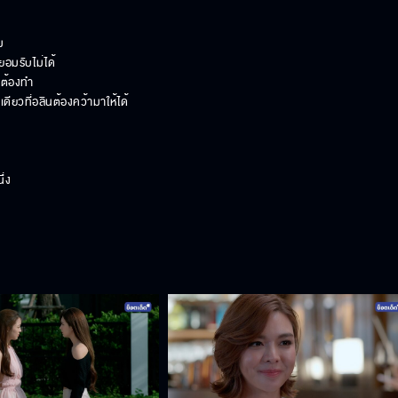


มรับไม่ได้

ต้องทำ

วที่อลินต้องคว้ามาให้ได้ 

ง 
