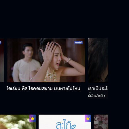
โอเรียนเต็ล ไอคอนสยาม มันหายไปไหน
เราเป็นอะไรกัน ทำไมต
ด้วยละคะ