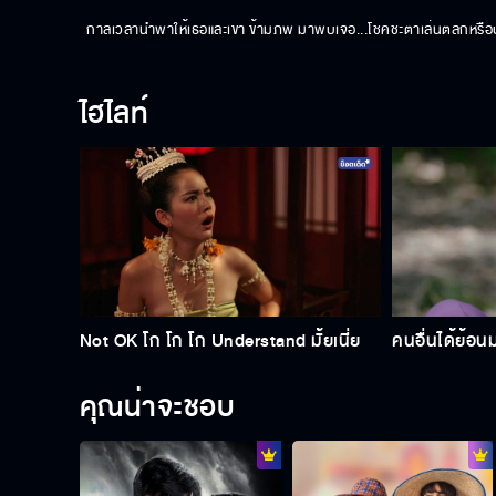
กาลเวลานำพาให้เธอและเขา ข้ามภพ มาพบเจอ...โชคชะตาเล่นตลกหรือปา
ไฮไลท์
Not OK โก โก โก Understand มั้ยเนี่ย
คนอื่นได้ย้อ
คุณน่าจะชอบ