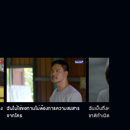
ึง
ฉันไม่ใช่ขอทานไม่ต้องการความสงสาร
ฉันเป็นถึงหลานพระยา
จากใคร
ชาติกำเนิดใคร