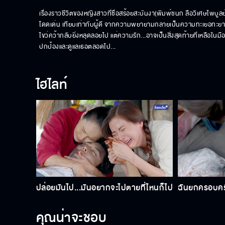
เรื่องราวชีวิตของหญิงสาวที่ชื่อสร้อยสะบันงา(พิมพ์ชนก ลือวิเศษไพบูลย
โดดเด่น เทียบเท่ากับผู้ดี จากความพยายามกลายเป็นความทะเยอทะยานที่ทำ
ไขว่คว้ากลับยิ่งหลุดลอยไป แต่ความรัก...อาจเป็นสิ่งสุดท้ายที่เหลือในม
ปกป้องและดูแลเธอตลอดไป...
ไฮไลท์
ปล่อยมันไป...มันอยากจะไปตายที่ไหนก็ไป
ฉันยกครอบครั
คุณน่าจะชอบ