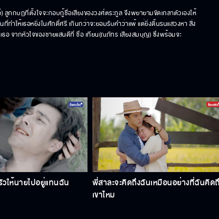
์) ลูกกบฏที่ตั้งใจจะกอบกู้ชื่อเสียงของวงศ์ตระกูล จึงพยายามขัดเกลาตัวเองให้
ให้เธอหยิ่งในศักดิ์ศรี เกินกว่าจะยอมรับคำว่าแพ้ แต่ยิ่งดิ้นรนแสวงหา สิ่ง
ือเธอ จากหัวใจของชายแสนดีที่ ชื่อ เทียน(ณภัทร เสียงสมบุญ) ซึ่งพร้อมจะ
วให้นายไปอยู่แทนฉัน
พี่สาละจะคิดถึงฉันเหมือนอย่างที่ฉันคิดถ
เขาไหม