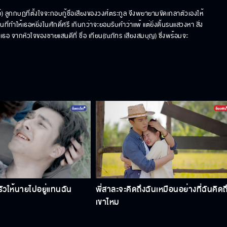
์) ลูกกบฏที่ตั้งใจจะกอบกู้ชื่อเสียงของวงศ์ตระกูล จึงพยายามขัดเกลาตัวเองให้
ให้เธอหยิ่งในศักดิ์ศรี เกินกว่าจะยอมรับคำว่าแพ้ แต่ยิ่งดิ้นรนแสวงหา สิ่ง
ือเธอ จากหัวใจของชายแสนดีที่ ชื่อ เทียน(ณภัทร เสียงสมบุญ) ซึ่งพร้อมจะ
วให้นายไปอยู่แทนฉัน
พี่สาละจะคิดถึงฉันเหมือนอย่างที่ฉันคิดถ
เขาไหม