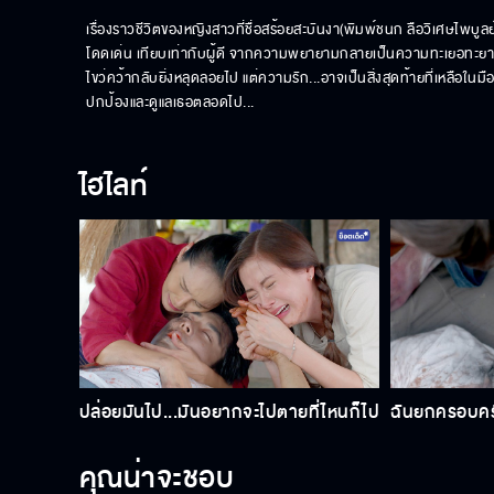
เรื่องราวชีวิตของหญิงสาวที่ชื่อสร้อยสะบันงา(พิมพ์ชนก ลือวิเศษไพบูลย
โดดเด่น เทียบเท่ากับผู้ดี จากความพยายามกลายเป็นความทะเยอทะยานที่ทำ
ไขว่คว้ากลับยิ่งหลุดลอยไป แต่ความรัก...อาจเป็นสิ่งสุดท้ายที่เหลือในม
ปกป้องและดูแลเธอตลอดไป...
ไฮไลท์
ปล่อยมันไป...มันอยากจะไปตายที่ไหนก็ไป
ฉันยกครอบครั
คุณน่าจะชอบ