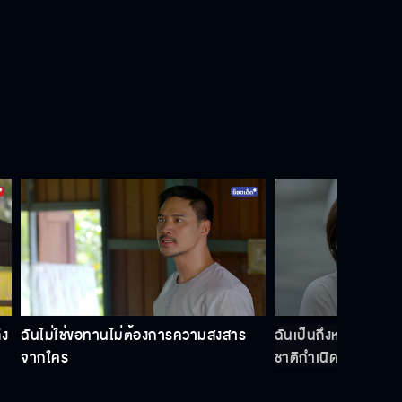
ึง
ฉันไม่ใช่ขอทานไม่ต้องการความสงสาร
ฉันเป็นถึงหลานพระยา
จากใคร
ชาติกำเนิดใคร