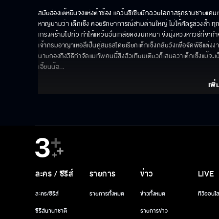
สมัยฮ่องเต้หยินจงแห่งต้าซ้อง แคว้นซีเซียมักฉวยโอกาสรุกรานชายแดนเ
หาญนามว่า เต็กเช็ง คอยรักษาการณ์สามด่านใหญ่ ไม่ให้ศัตรูล่วงล้ำ ทุกค
เกรงคร้ามไปทั่ว ทำให้แคว้นอื่นเกลียดชังนักหนา จึงมุ่งหวังหาวิธีที่จ
เจ้ากรมอาญาเหอลี่เป็นคู่สมรสโดยเรียกเต็กเช็งกลับวังเพื่อจัดพิธีแต่งงา
นายกองถึงวิธีกำจัดแม่ทัพคนนี้ซึ่งฮั่วเทียนเตียวก็เสนอว่าเต็กเช็งแม้จะ
เอี้ยนน้อ
... 
เพิ่
ละคร / ซีรีส์
รายการ
ข่าว
LIVE
ละคร/ซีรีส์
รายการทั้งหมด
ข่าวทั้งหมด
ทีวีออนไล
ซีรีส์นานาชาติ
รายการข่าว