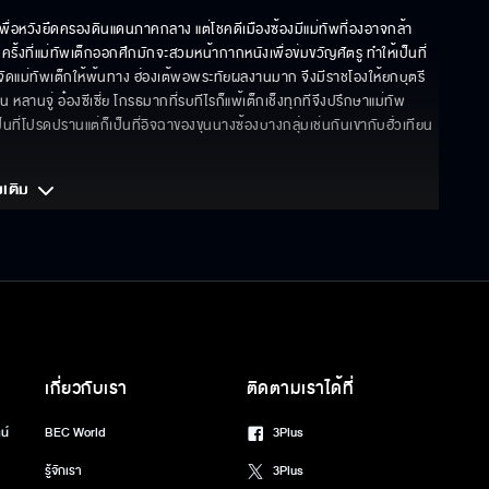
พื่อหวังยึดครองดินแดนภาคกลาง แต่โชคดีเมืองซ้องมีแม่ทัพที่องอาจกล้า
รั้งที่แม่ทัพเต็กออกศึกมักจะสวมหน้ากากหนังเพื่อข่มขวัญศัตรู ทำให้เป็นที่
ะกำจัดแม่ทัพเต็กให้พ้นทาง ฮ่องเต้พอพระทัยผลงานมาก จึงมีราชโองให้ยกบุตรี
น หลานจู่ อ๋องซีเซี่ย โกรธมากที่รบทีไรก็แพ้เต็กเช็งทุกทีจึงปรึกษาแม่ทัพ
เป็นที่โปรดปรานแต่ก็เป็นที่อิจฉาของขุนนางซ้องบางกลุ่มเช่นกันเขากับฮั่วเทียน
มเติม 
เกี่ยวกับเรา
ติดตามเราได้ที่
น์
BEC World
3Plus
รู้จักเรา
3Plus