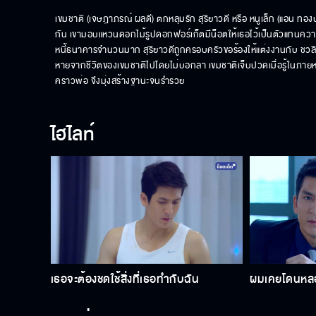
เขมชาติ (เจษฎาภรณ์ ผลดี) ตกหลุมรัก สุริยาวดี หรือ หนูเล็ก (แอน ทองป
กัน เขามอบแหวนดอกไม้รูปดอกฟอร์เก็ตมีน็อตให้เธอไว้เป็นตัวแทนควา
หนี้ธนาคารจำนวนมาก สุริยาวดีถูกครอบครัวขอร้องให้แต่งงานกับ ชวลิต 
หายจากชีวิตของเขมชาติไปโดยไม่บอกลา เขมชาติเจ็บปวดเมื่อรู้ในภาย
คราวพ่อ จึงมุ่งสร้างฐานะจนร่ำรวย
ไฮไลท์
เธอจะต้องชดใช้สิ่งที่เธอทำกับฉัน
ผมเคยโดนหล