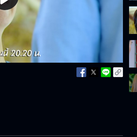
lay
ideo