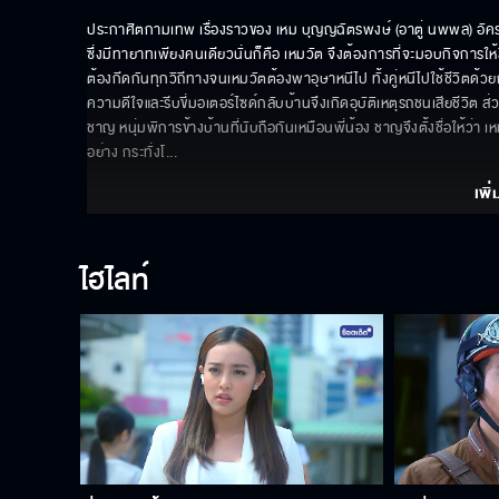
ประกาศิตกามเทพ เรื่องราวของ เหม บุญญฉัตรพงษ์ (อาตู่ นพพล) อัคร
ซึ่งมีทายาทเพียงคนเดียวนั่นก็คือ เหมวัต จึงต้องการที่จะมอบกิจการใ
ต้องกีดกันทุกวิถีทางจนเหมวัตต้องพาอุษาหนีไป ทั้งคู่หนีไปใช้ชีวิตด้วย
ความดีใจและรีบขี่มอเตอร์ไซด์กลับบ้านจึงเกิดอุบัติเหตุรถชนเสียชีวิต ส่
ชาญ หนุ่มพิการข้างบ้านที่นับถือกันเหมือนพี่น้อง ชาญจึงตั้งชื่อให้ว่า 
อย่าง กระทั่งโ
... 
เพิ่
ไฮไลท์