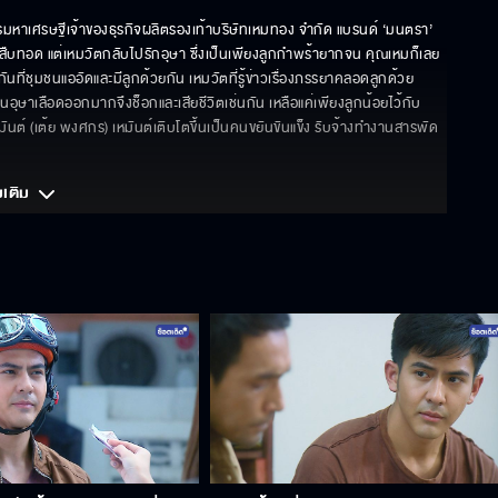
มหาเศรษฐีเจ้าของธุรกิจผลิตรองเท้าบริษัทเหมทอง จำกัด แบรนด์ ‘มนตรา’ 
ห้สืบทอด แต่เหมวัตกลับไปรักอุษา ซึ่งเป็นเพียงลูกกำพร้ายากจน คุณเหมก็เลย
กันที่ชุมชนแออัดและมีลูกด้วยกัน เหมวัตที่รู้ข่าวเรื่องภรรยาคลอดลูกด้วย
วนอุษาเลือดออกมากจึงช็อกและเสียชีวิตเช่นกัน เหลือแค่เพียงลูกน้อยไว้กับ 
เหมันต์ (เต้ย พงศกร) เหมันต์เติบโตขึ้นเป็นคนขยันขันแข็ง รับจ้างทำงานสารพัด
มเติม 