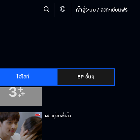
เข้าสู่ระบบ / ลงทะเบียนฟรี
รู้นะ...ว่าคิดถึง
แอบทำอะไรฉันหรือเปล่า
ไฮไลท์
EP อื่นๆ
มีภรรยาแล้ว
ผมอยู่กับพี่แล้ว