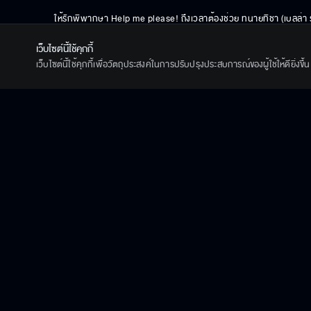
ให้รักพิพากษา Help me please! ถึงเวลาต้องช่วย ทนายทิชา (เบลล่า
นัฏฐา) มาทานข้าวเพื่อทำความสนิทสนมกับว่าที่เขย แต่ทิชาช็อกหนักมากเม
เว็บไซต์นี้ใช้คุกกี้
คนกลางระหว่างภรรยาเก่า แอน (มิ้น อัมราภัสร์) และบอสเบนอย่างฝืนใจ
เว็บไซต์นี้ใช้คุกกี้เพื่อวัตถุประสงค์ในการปรับปรุงประสบการณ์ของผู้ใช้ให้ดียิ่งข
ฟ้องร้องที่ดิน ทิชา เดินทางไปที่โรงงานเจ้าปัญหากับเด็กฝึกตั๋วทนายคนเก
(ปาล์ม ศุภชัย) สามีเด็กของไฮโซแอมมี่ (ท๊อป ดารณีนุช) และ มะนาว (ผัดไท
พันธุ์โหดหลายตัว ที่แ
... 
เพิ่
ไฮไลท์