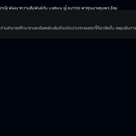
 ราณี) พัฒนาความสัมพันธ์กับ บอสเบน (อู๋ ธนากร) พาคุณนายชุมพร (ใหม่ 
ื่อได้รู้ว่า บอสเบนเคยมีภรรยามาแล้ว คามีเลีย (พิ้งกี้ สาวิกา) เป็น
 ส่วนเรื่องงาน ทนายทิชา ได้รับมอบหมายคดีใหม่ให้ช่วยทำคดีเกี่ยวกับการ
ึ้น ท่านสามารถศึกษารายละเอียดเพิ่มเติมเกี่ยวกับประเภทของคุกกี้ที่เราจัดเก็บ เหตุผลในการใช้
่ง คิว (กองทัพ พีค) เขาทั้งคู่กับต้องตกใจเมื่อได้พบกับคู่ปรับเก่า แจ็ก 
 ดีใจ) ระหว่างอยู่ในโกดังร้างพร้อมศัตรูเก่า ทิชา และ คิว ต้องวิ่งหลบฝูงสุนัข
มเติม 