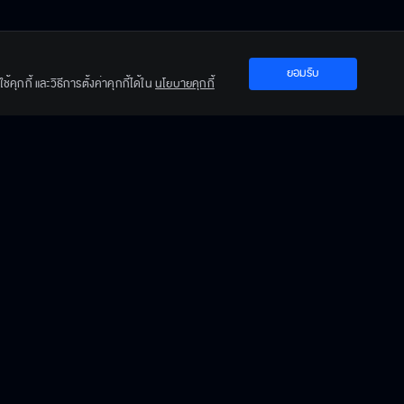
ยังชอบเขาอยู่ใช่มั้ย
ยอมรับ
คุกกี้ และวิธีการตั้งค่าคุกกี้ได้ใน
นโยบายคุกกี้
อย่าใช้เล่ห์เหลี่ยมกับพี่
วิล ยู รับ เงาะ มี
คุมสถานการณ์ได้แล้ว