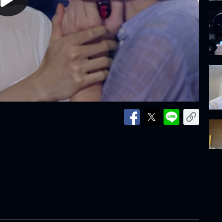
lay
ideo