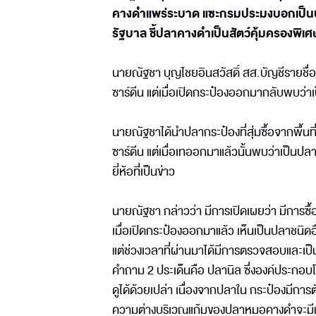
คางดำแพร่ระบาด แซะกรมประมงบอกเป็นปลา
รัฐบาล ชี้ปลาคางดำเป็นสัตว์คุ้มครองพิเ
นายณัฐชา บุญไชยอินสวัสดิ์ สส.บัญชีรายชื
ซาร์ดีน แต่เมื่อเปิดกระป๋องออกมากลับพบว่าเ
นายณัฐชาได้นำปลากระป๋องที่สุ่มซื้อจากพื้น
ซาร์ดีน แต่เมื่อเทออกมาแล้วนั้นพบว่าเป็นป
ยี่ห้อที่เป็นข่าว
นายณัฐชา กล่าวว่า มีการเปิดเผยว่า มีการซ
เมื่อเปิดกระป๋องออกมาแล้ว เห็นเป็นปลาชนิดอื
แต่ช่วงเวลาที่ผ่านมาได้มีการตรวจสอบและเป็
คำถาม 2 ประเด็นคือ ปลานิล ซึ่งองค์ประกอ
ดูได้ด้วยเปล่า เนื่องจากปลาใน กระป๋องมีการ
ความต่างบริเวณแก้มของปลาหมอคางดำจะมีแถ