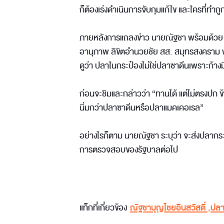
ก็ต้องเร่งดำเนินการจับกุมแก้ไข และใครที่ทำถ
ภายหลังการแถลงข่าว นายณัฐชา พร้อมด้วย สส.
อานุภาพ ลิขิตอำนวยชัย สส. สมุทรสงคราม พร
ดูว่า ปลาในกระป๋องไม่ใช่ปลาซาดีนเพราะก้า
ก่อนจะชิมและกล่าวว่า “ทานได้ แต่ไม่ตรงปก ข้
นิ่มกว่าปลาซาดีนหรือปลาแมคเคอเรล”
อย่างไรก็ตาม นายณัฐชา ระบุว่า จะส่งปลากร
การตรวจสอบของรัฐบาลต่อไป
แท็กที่เกี่ยวข้อง
ณัฐชาบุญไชยอินสวัสดิ์
,
ปลา