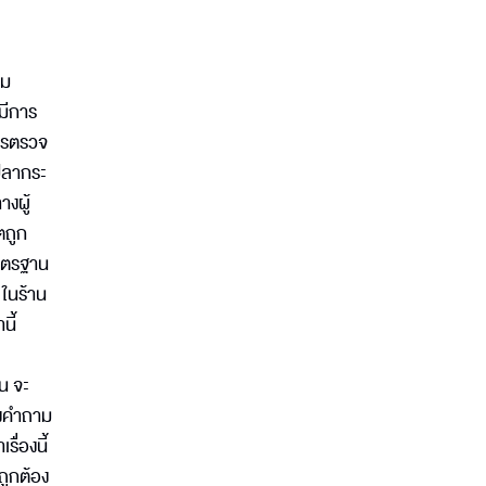
รม
มีการ
ารตรวจ
ยปลากระ
างผู้
ตถูก
มาตรฐาน
 ในร้าน
นี้
น จะ
ั้งคำถาม
ื่องนี้
ถูกต้อง