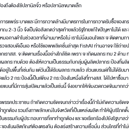
๋องถึงต้องใช้ปลานิลจิ๋ว หรือปลานิลขนาดเล็ก
่มีการแพร่ระบาดและมีการกวาดล้างมีมาตรการในการกวาดรับซื้อของก
-3 นิ้ว จึงเป็นข้อสังเกตว่าสุดท้ายแล้วรัฐไทยแก้ไขปัญหาไม่ได้ และ
คางดำในช่วงเวลาที่ผ่านมาหรือไม่ เราไม่นิ่งนอนใจและจะติดตามก
วจสอบดีเอ็นเอ หรือใช้แอพพลิเคชั่นล่าสุด FishAI ท่านอาจจะใช้ถ่า
วกเราสส. จะติดตามเรื่องนี้อย่างใกล้ชิด เพราะจะเกิดผลกระทบ 2 ด้าน ท
ผลกระทบด้วย ต้องให้ความเป็นธรรมกับกลุ่มผู้ผลิตปลากระป๋องที่ผลิ
อยู่ในพื้นที่เช่นกัน แต่วันนี้ได้รับผลกระทบแล้ว ส่วนแบรนด์ที่ไม่ได้รับ
แล้ว 2 กระป๋องนี้เป็นเพียง 2 กระป๋องในหนึ่งลังที่ทางสส. ได้ไปหาซื้อมา
แบนที่มีการสุ่มเปิดมาแล้วเป็นเช่นนี้ จึงอยากให้เข้มงวดกวดขันมากกว่า
รคประชาชน ถ้าเกิดความชัดเจนกล่าวว่าเรื่องนี้ถ้าไม่เกิดความชัดเจ
ำถูกต้อง รวมถึงภาพลักษณ์ในจังหวัดที่เป็นแหล่งผลิต ทำให้ผู้บริโภคต
็นธรรมกับผู้ประกอบการที่เขาทำถูกต้อง และขอเรียกร้องไปยังรัฐบาลว่าเร
งในผลิตภัณฑ์ต้องตรงกัน ต้องเร่งสร้างความเชื่อมั่น ส่วนใครที่ทำไม่