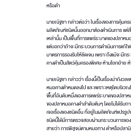
หรือดำ
นายณัฐชา กล่าวต่อว่า ในเรื่องของการคุ้มครอ
ผลิตภัณฑ์ชนิดนั้นออกมาต้องดำเนินการ แต่สิ่ง
เหล่านั้น เป็นพื้นที่การแพร่ระบาดของปลาหม
แต่บอกว่าถ้าจะมีกระบวนการดำเนินการแก้ไขป
มาตรการรองรับให้ชัดเจน เพราะถึงแม้จะมีก
คางดำเป็นสัตว์คุ้มครองพิเศษ ห้ามโยกย้าย ห
นายณัฐชา กล่าวว่า เรื่องนี้เป็นเรื่องน่ากังวล
หมอคางดำหมดลงไป และเพราะเหตุใดบริเวณโดยรอ
พื้นที่อันดับหนึ่งของการแพร่ระบาดของปลาหม
ของปลาหมอคางดำลำดับต้นๆ โดยไม่ได้รับการ
เจอเรื่องของชนิดอื่น ที่อยู่ในผลิตภัณฑ์แปร
ชนิดนี้ได้มีการตรวจสอบผ่านกระบวนการของก
สายว่า การพิสูจน์ตามหมอทาง ดำหรือปลานิลนั้