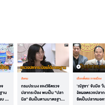
สังคม
เลือกตั้งและการเมือง
วจ
กรมประมง แจงวิธีตรวจ
'ณัฐชา' จับมือ '
รฐาน
ปลากระป๋อง พบเป็น “ปลา
งัดผลตรวจปลากร
งบ 19
นิล” ยันเป็นตามมาตรฐาน
ชัดเป็นปลาหมอค