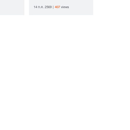
งดำ
คางดำ"
14 ก.ค. 2569
407
views