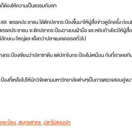
ูกก็ต้องให้ความเป็นธรรมกับเขา
 พรรคประชาชน ได้ตักปลากระป๋องขึ้นมาให้ผู้สื่อข่าวดูอีกครั้ง ก่อนท
รคประชาชน จะตักปลากระป๋องวางบนฝ่ามือ และหยิบก้างโชว์ให้ผู้สื่อข
งมีลักษณะใหญ่และแข็งกว่าปลาแมคเคอเรลทั่วไป
างกระป๋องเขียนว่าปลาซาดีน แต่ปลาในกระป๋องไม่เหมือน กับที่เราเคยกิน 
ะป๋องที่เหลือไปให้นักวิจัยตามมหาวิทยาลัยต่างๆเป็นการตรวจสอบคู่ขน
กระป๋อง
,
สมุทรสาคร
,
ปลาไม่ตรงปก