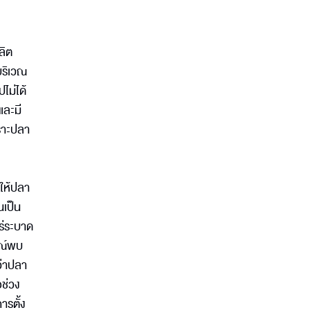
ลิต
บริเวณ
ไม่ได้
และมี
ราะปลา
่ให้ปลา
นเป็น
ร่ระบาด
รณ์พบ
ว่าปลา
ช่วง
ารตั้ง