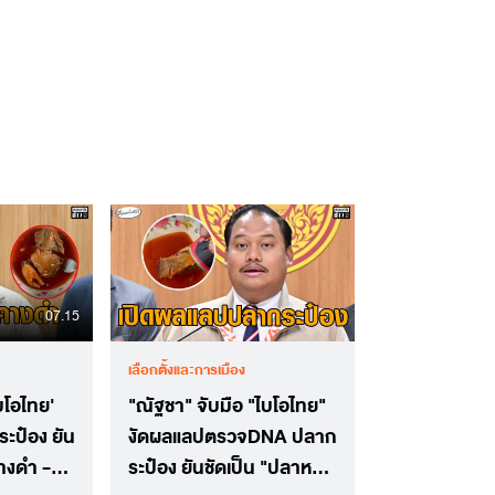
07.15
เลือกตั้งและการเมือง
ไบโอไทย'
"ณัฐชา" จับมือ "ไบโอไทย"
ะป๋อง ยัน
งัดผลแลปตรวจDNA ปลาก
างดำ -
ระป๋อง ยันชัดเป็น "ปลาหมอ