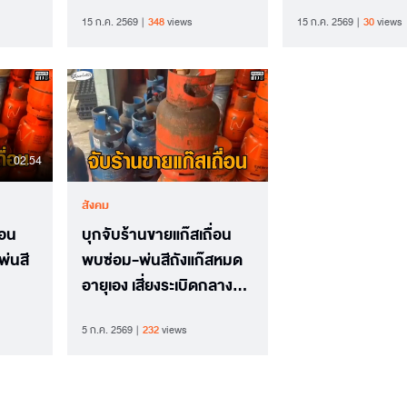
หมอ
สากล
'อย.' แจงไม่มีคา
15 ก.ค. 2569
348
views
15 ก.ค. 2569
30
views
02.54
สังคม
่อน
บุกจับร้านขายแก๊สเถื่อน
พ่นสี
พบซ่อม-พ่นสีถังแก๊สหมด
อายุเอง เสี่ยงระเบิดกลาง
ชุมชน ยึดถังกว่า 500 ใบ
5 ก.ค. 2569
232
views