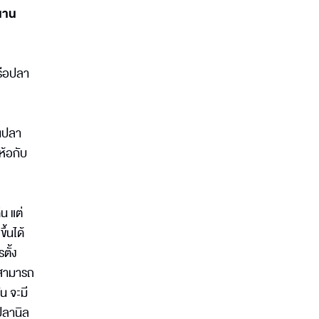
นาน
รือปลา
็นปลา
ห้อกับ
น แต่
ึ้นได้
ตั้ง
่สามารถ
น จะมี
ปลานิล