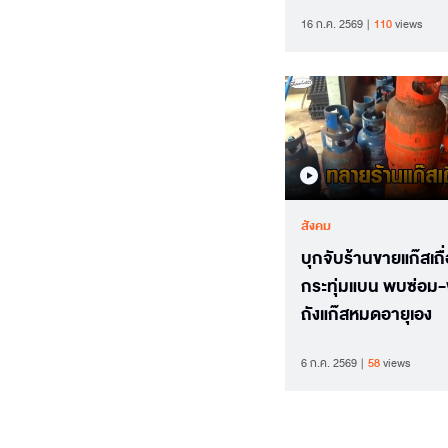
ล้านบาท กำจัดปลา
16 ก.ค. 2569
110
views
คางดำ
สังคม
บุกจับร้านขายแก๊สเถื
กระทุ่มแบน พบซ่อม-
ถังแก๊สหมดอายุเอง
6 ก.ค. 2569
58
views