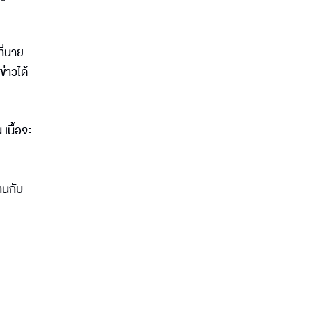
ี่นาย
่าวได้
เนื้อจะ
านกับ