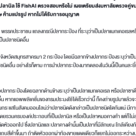
นิล ใช้ FishAI ตรวจสอบหรือไม่ เผยเตรียมส่งมหาลัยตรวจคู่ข
ศษ ห้ามแปรรูป หากไม่ได้รับการอนุญาต
่อ พรรคประชาชน แถลงกรณีปลากระป๋อง ที่ระบุว่าเป็นปลาแมกเคอเรลห
ป็นปลาชนิดอื่น
ที่จังหวัดสมุทรสาครมา 2 กระป๋อง โดยมีฉลากข้างปลากระป๋องระบุว่าเป
ลาชนิดอื่น อย่างไรก็ตาม การนำปลากระป๋องมาทดลองในวันนี้เป็นคนละยี่
ื้อปลากระป๋องโดยฉลากด้านข้างระบุว่าเป็นปลาแมกเคอเรล หรือปลาซาดี
่น หากแอพพลิเคชั่นของกรมประมงใช้ได้เร็วกว่านี้ ก็คงถ่ายรูปมาแล้วจะข
นกระแสในสังคมออนไลน์ว่าปลาชนิดดังกล่าวเป็นปลาชนิดใดกันแน่ มีการ
บโดยรวมครบองค์ประกอบที่เป็นปลานิล หรือเป็นปลาหมอคางคำ แต่ก็ไม
ตัดหัวออกไป ซึ่งปลานิลและปลาคางดำนั้นเป็นปลาที่มีลักษณะใกล้เคียงกั
บสีดำขึ้นมา ถ้าตัดหัวออกผ่าท้องขายแดดเดียวก็แยกไม่ออกระหว่าง