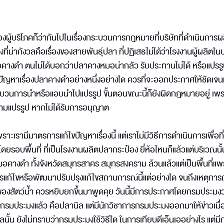
งผู้บริโภคก็ว่ากันไปในเรื่องกระบวนการกฎหมายที่บริษัทที่ดำเนินการผ
ที่น่ากังวลคือเรื่องของสายพันธุ์ปลา ที่ปฏิเสธไม่ได้ว่าโรงงานผู้ผลิตใน
อคางดำ ตนไม่ได้บอกว่าปลาคางหมอน่ากลัว รับประทานไม่ได้ หรือแปรรูป
ัญหาเรื่องปลาคางดำอย่างหนึ่งอย่างใด ควรที่จะออกประกาศให้ชัดเจน
ระบวนการนำหรือแอบนำไปแปรรูป ขั้นตอนขณะนี้ก็ยังผิดกฎหมายอยู่ เพ
้ามแปรรูป หากไม่ได้รับการอนุญาต
เพราะเรามีมาตรการแก้ไขปัญหาเรื่องนี้ แต่เราไม่มีวิธีการดำเนินการเพื่อที
บพื้นที่ ที่เป็นโรงงานผลิตปลากระป๋อง ยี่ห้อไหนก็แล้วแต่บริเวณนั้
อคางดำ ทั้งจังหวัดสมุทรสาคร สมุทรสงคราม ล้วนแล้วแต่เป็นพื้นที่แพ
แก้ไขหรือพัฒนาปรับปรุงแก้ไขสถานการณ์นี้แต่อย่างใด จนถึงเหตุกา
รูปของสัตว์น้ำ ควรหยิบยกขึ้นมาพูดคุย วันนี้มีการประกาศโดยกรมประมง
รมประมงแล้ว คือปลานิล แต่มีนักวิชาการกรมประมงออกมาให้ข่าวเมื่อ
น ยังไม่ทราบว่ากรมประมงใช้วิธีใด ในการเทียบดีเอ็นเออย่างไร แต่มีก