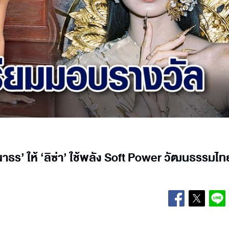
ร’ ให้ ‘ลิซ่า’ ใช้พลัง Soft Power วัฒนธรรมไทย 