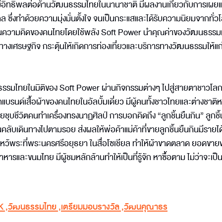
มีอิทธิพลต่อด้านวัฒนธรรมไทยในนานาชาติ มีผลงานเกี่ยวกับการเผยแ
 ซึ่งทำด้วยความมุ่งมั่นตั้งใจ จนเป็นกระแสและได้รับความนิยมจากทั่ว
่ยนความคิดของคนไทยโดยใช้พลัง Soft Power นำคุณค่าของวัฒนธรร
าทางเศรษฐกิจ กระตุ้นให้เกิดการท่องเที่ยวและบริการทางวัฒนธรรมให้แก
มไทยในมิติของ Soft Power ผ่านกิจกรรมต่างๆ ไปสู่สายตาชาวโลก ไ
นด์เสื้อผ้าของคนไทยในอัลบั้มเดี่ยว มีผู้คนทั้งชาวไทยและต่างชาติหา
ยชุบชีวิตคนทำเครื่องทรงนาฏศิลป์ การบอกคิดถึง “ลูกชิ้นยืนกิน” ลูกชิ
ลับเดินทางไปตามรอย ส่งผลให้พ่อค้าแม่ค้าที่ขายลูกชิ้นยืนกินมีรายได้
หว้พระที่พระนครศรีอยุธยา ในสื่อโซเชียล ทำให้ผ้าขาดตลาด ยอดขายพุ
รและขนมไทย มีผู้ชมหลักล้านทำให้เป็นที่รู้จัก หาซื้อตาม ไม่ว่าจะเป็น
K
,
วัฒนธรรมไทย
,
เตรียมมอบรางวัล
,
วัฒนคุณาธร