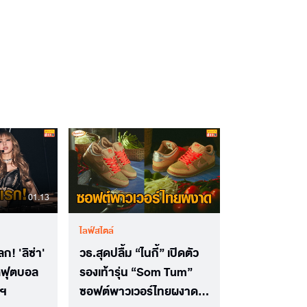
01.13
ไลฟ์สไตล์
! 'ลิซ่า'
วธ.สุดปลื้ม “ไนกี้” เปิดตัว
ปิดฟุตบอล
รองเท้ารุ่น “Som Tum”
ฐฯ
ซอฟต์พาวเวอร์ไทยผงาด