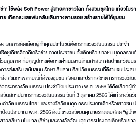
ซ่า’ ใช้พลัง Soft Power สู่สายตาชาวโลก ทั้งสวมชุดไทย เที่ยวโบ
ทย เกิดกระแสแฟนคลับเดินทางตามรอย สร้างรายได้ให้ชุมชน
่อง ผลการคัดเลือกผู้ทำคุณประโยชน์ต่อกระทรวงวัฒนธรรม ประจำ
ิดชูเกียรติภาคีเครือข่ายภาคประชาชน ทั้งเด็กหรือเยาวชน บุคคลรวมทั
ส่วนภูมิภาค ที่มีคุณูปการต่อการดำเนินงานด้านศาสนา ศิลปะและวัฒน
มเทต่อการส่งเสริม สนับสนุน รักษา สืบสาน ศิลปวัฒนธรรมที่ดีงามจนประ
่งเสริมภาพลักษณ์ที่ดีของชุมชน สังคม และประเทศชาติ กระทรวงวั
่อกระทรวงวัฒนธรรม ประจำปีงบประมาณ พ.ศ. 2566 ได้คัดเลือกผู้ท
สวันสถาปนากระทรวงวัฒนธรรม วันที่ 3 ตุลาคม 2566 ได้แก่ รางวัลว
ิมคุณค่าวัฒนธรรมไทย” และรางวัลวัฒนคุณาธรประเภทเด็กหรือเยาวชน 
ีงบประมาณ พ.ศ. 2566 ดังนี้ รางวัลวัฒนคุณาธรกิตติมศักดิ์ “ผู้นำ
งสาวลลิษา มโนบาล (ลิซ่า) และรางวัลวัฒนคุณาธรประเภทเด็กหรือเยาว