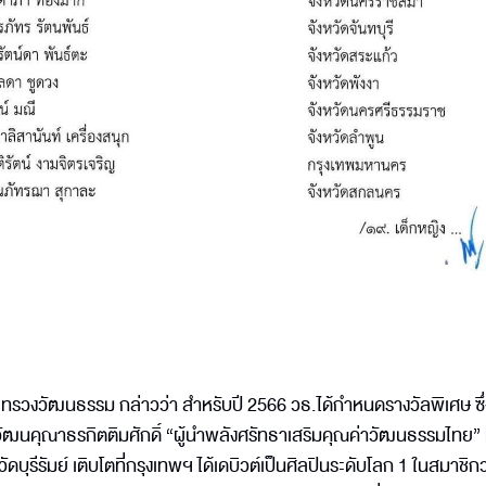
ะทรวงวัฒนธรรม กล่าวว่า สำหรับปี 2566 วธ.ได้กำหนดรางวัลพิเศษ ซึ่
วัลวัฒนคุณาธรกิตติมศักดิ์ “ผู้นำพลังศรัทธาเสริมคุณค่าวัฒนธรรมไทย”
ดบุรีรัมย์ เติบโตที่กรุงเทพฯ ได้เดบิวต์เป็นศิลปินระดับโลก 1 ในสมาชิก