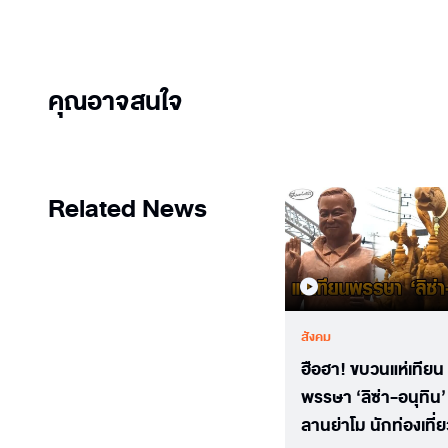
คุณอาจสนใจ
Related News
สังคม
ฮือฮา! ขบวนแห่เทียน
พรรษา ‘ลิซ่า-อนุทิน’ ท
ลานย่าโม นักท่องเที่ย