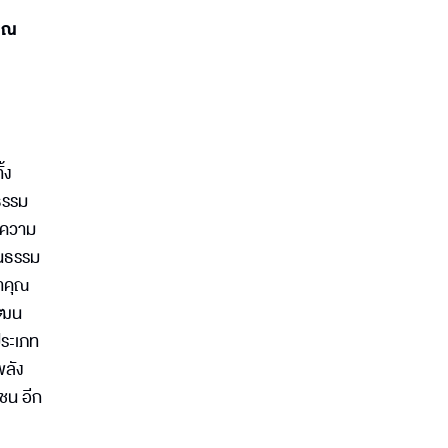
ราณ
้ง
ธรรม
สบความ
ฒนธรรม
ำคุณ
ัฒน
ประเภท
พลัง
ชน อีก