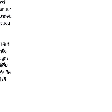
พร่
โลก และ
มมาต่อย
่ชุมชน
ด้แก่
ซื้อ
้นสูตร
เพิ่ม
่ง เกิด
โรตี