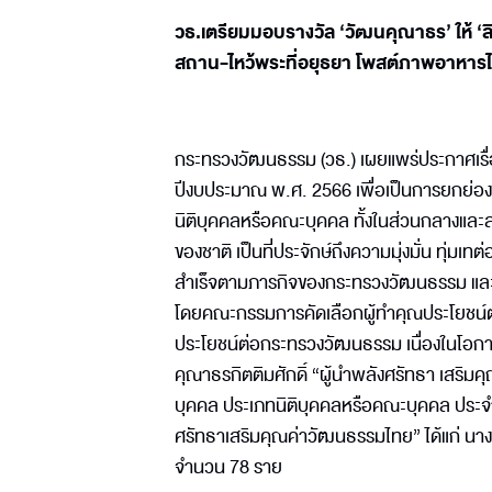
วธ.เตรียมมอบรางวัล ‘วัฒนคุณาธร’ ให้ ‘ลิ
สถาน-ไหว้พระที่อยุธยา โพสต์ภาพอาหารไ
กระทรวงวัฒนธรรม (วธ.) เผยแพร่ประกาศเรื
ปีงบประมาณ พ.ศ. 2566 เพื่อเป็นการยกย่องเช
นิติบุคคลหรือคณะบุคคล ทั้งในส่วนกลางและ
ของชาติ เป็นที่ประจักษ์ถึงความมุ่งมั่น ทุ่
สำเร็จตามภารกิจของกระทรวงวัฒนธรรม และส
โดยคณะกรรมการคัดเลือกผู้ทำคุณประโยชน์ต
ประโยชน์ต่อกระทรวงวัฒนธรรม เนื่องในโอกา
คุณาธรกิตติมศักดิ์ “ผู้นำพลังศรัทธา เสร
บุคคล ประเภทนิติบุคคลหรือคณะบุคคล ประจำป
ศรัทธาเสริมคุณค่าวัฒนธรรมไทย” ได้แก่ นา
จำนวน 78 ราย