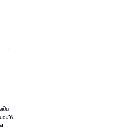
งเป็น
 มอบให้
วง