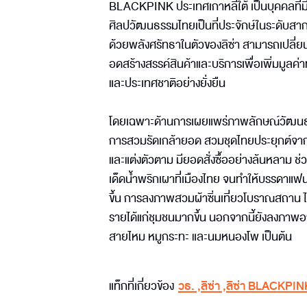
BLACKPINK ประเทศเกาหลีใต้ เป็นบุคคลที่
ศิลปวัฒนธรรมไทยเป็นที่ประจักษ์ในระดับสากล
ด้วยพลังศรัทธาในตัวของลิซ่า สามารถเปลี
อดสร้างสรรค์สินค้าและบริการเพื่อเพิ่มมูลค่
และประเทศชาติอย่างยั่งยืน
โดยเฉพาะด้านการเผยแพร่ภาพลักษณ์วัฒนธรร
การสวมรัดเกล้ายอด สวมชุดไทยประยุกต์จากแบร
และแต่งตัวตาม มียอดสั่งซื้ออย่างล้นหลาม ช่ว
เด็ดน้ำพริกเผาที่เมืองไทย จนทำให้บรรดาแฟนค
ขึ้น การลงภาพสวมผ้าซิ่นเที่ยวโบราณสถาน ไ
รายได้แก่ชุมชนมากขึ้น นอกจากนี้ยังลงภาพอาหา
สายไหม หมูกระทะ และนมหนองโพ เป็นต้น
แท็กที่เกี่ยวข้อง
วธ.
,
ลิซ่า
,
ลิซ่า BLACKPIN