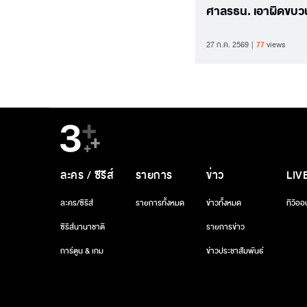
ศาลรธน. เอาผิดขบ
ฮั้ว สว.-ฟัน กกต. ม.
27 ก.ค. 2569
77
views
ละคร / ซีรีส์
รายการ
ข่าว
LIV
ละคร/ซีรีส์
รายการทั้งหมด
ข่าวทั้งหมด
ทีวีออ
ซีรีส์นานาชาติ
รายการข่าว
การ์ตูน & เกม
ข่าวประชาสัมพันธ์