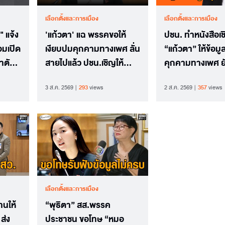
เลือกตั้งและการเมือง
เลือกตั้งและการเมือง
 แจ้ง
'แก้วตา' แฉ พรรคขอให้
ปชน. ทำหนังสือเ
อมเปิด
เงียบปมคุกคามทางเพศ ลั่น
“แก้วตา” ให้ข้อม
าตัว
สายไปแล้ว ปชน.เชิญให้
คุกคามทางเพศ ยั
นทำใน
ข้อมูล
มาตรฐานในการด
3 ส.ค. 2569
293
views
2 ส.ค. 2569
357
views
การ ไม่ปกป้องคน
เลือกตั้งและการเมือง
านให้
“พุธิตา” สส.พรรค
ส่ง
ประชาชน ขอโทษ “หมอ