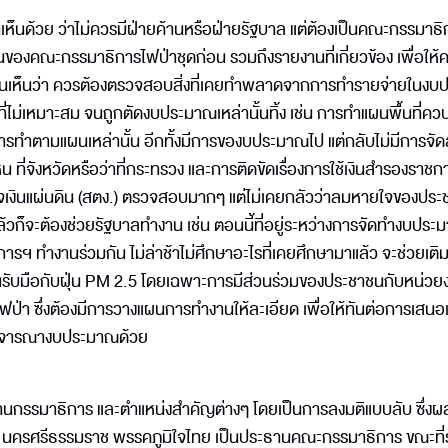
เห็นด้วย ว่าไม่ควรมีฝ่ายค้านหรือฝ่ายรัฐบาล แต่ต้องเป็นคณะกรรมาธิก
องคณะกรรมาธิการไฟป่าชุดก่อน รวมถึงรายงานที่เกี่ยวข้อง เพื่อให
ริ่มต้นเห็นว่า ควรต้องตรวจสอบสิ่งที่เคยทำพลาดจากการทำรายจ่ายในง
นที่ไม่เหมาะสม จนถูกตัดงบประมาณเหล่านั้นทิ้ง เช่น การทำแผนพื้นที่คว
ีการทำตามแผนเหล่านั้น อีกทั้งมีการของบประมาณไป แต่กลับไม่มีการจั
งไหน ที่จังหวัดหรือว่าที่กระทรวง และการติดขัดเรื่องการใช้เงินสำรองราชกา
จเงินแผ่นดิน (สตง.) ตรวจสอบมากๆ แต่ไม่เคยกลัวว่าลมหายใจของปร
ล้วก็จะต้องช่วยรัฐบาลทำงาน เช่น ตอนนี้ที่อยู่ระหว่างการจัดทำงบปร
รฯ ทำงานร่วมกัน ไม่ล่าช้าไม่ศึกษาอะไรที่เคยศึกษามาแล้ว จะช่วยเติม
ับมือกับฝุ่น PM 2.5 โดยเฉพาะการมีส่วนร่วมของประชาชนกับหน่วย
ป่า ซึ่งต้องมีการวางแผนการทำงานให้ละเอียด เพื่อให้ทันต่อการเสนอ
ี่พิจารณางบประมาณด้วย
ประธานกรรมาธิการ และตำแหน่งสำคัญต่างๆ โดยเป็นการลงมติแบบลับ ซึ่ง
ส. นครศรีธรรมราช พรรคภูมิใจไทย เป็นประธานคณะกรรมาธิการ ขณะที่