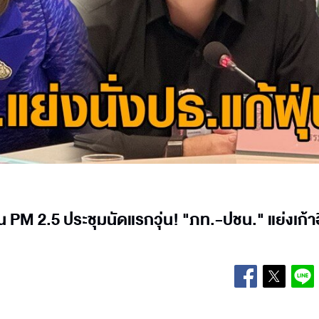
 PM 2.5 ประชุมนัดแรกวุ่น! "ภท.-ปชน." แย่งเก้าอี