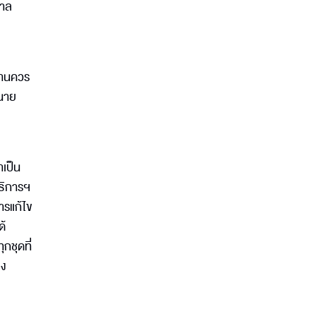
บาล
ธานควร
นนาย
าเป็น
ธิการฯ
ารแก้ไข
ด้
กชุดที่
อง