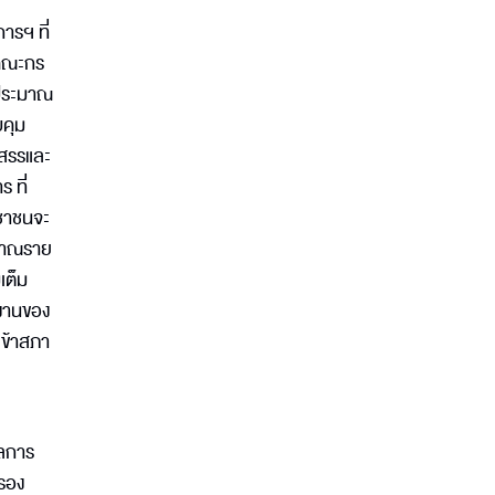
ารฯ ที่
้คณะกร
บประมาณ
บคุม
ดสรรและ
ร ที่
ะชาชนจะ
ะมาณราย
เต็ม
งานของ
เข้าสภา
ผลการ
รอง