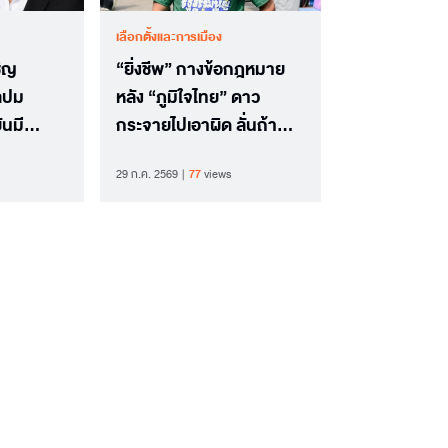
เลือกตั้งและการเมือง
ชิญ
“ยิ่งชีพ” กางข้อกฎหมาย
ูลปม
หลัง “ภูมิใจไทย” ดาว
นมี
กระจายไปเอาผิด ลั่นถ้า
ำเนิน
ปชช.ของหาย ตร.ให้แจ้ง
29 ก.ค. 2569
77
views
ผิดแน่
ความที่เกิดเหตุ