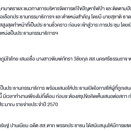
ษามาตราและแนวทางการบริหารจัดการแก้ไขปัญหาไฟป่า และติดตามป
เพื่อเลือกประธานกรรมาธิการฯ และตำแหน่งสำคัญ โดยมี นายสุชาติ ธา
โสสูงสุดทำหน้าที่เป็นประธานชั่วคราว ก่อนจะเข้าสู่วาระการประชุม โดยเป
ำแหน่งเป็นประธานกรรมาธิการฯ
คภูมิใจไทย เสนอชื่อ นางสาวพิมพ์ภัทรา วิชัยกุล สส.นครศรีธรรมราข
งเป็นประธานกรรมาธิการ พร้อมเสนอให้ประธานเปิดโอกาสให้ผู้ที่ถูกเสนอ
้ มีเวลาทำงานเพียงไม่กี่เดือน ก่อนจะต้องสรุปข้อคิดเห็นเสนอต่อสภา ก
งบประมาณ รายจ่ายประจำปี 2570
คริษฐ์ ปานเนียม อดีต สส.ตาก พรรคประชาชน ได้สนับสนุนให้มีการแสด