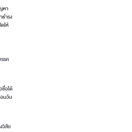
ัญหา
ดาธำรง
ิดให้
 พรรค
ชื่อได้
่อนวัน
งวิสัย