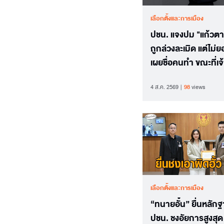
เลือกตั้งและการเมือง
ปชน. แจงปม "แก้วตา"
ถูกล่วงละเมิด แต่ไม่ย
เผยชื่อคนทำ ขณะที่เจ้
โต้กลับ ยันแจ้งชื่อค
4 ส.ค. 2569
98
views
24 ชม.
เลือกตั้งและการเมือง
“ทนายอั๋น” ยื่นหลักฐ
ปชน. ชงอัยการสูงสุด 