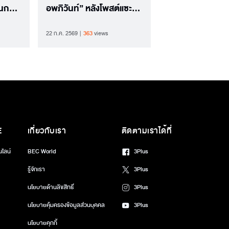
วนการ
อพภิวันท์” หลังโพสต์แซะ
157
เหตุหมอไปจี้ใจดำ “เท้ง”
22 ก.ค. 2569
363
views
E
เกี่ยวกับเรา
ติดตามเราได้ที่
นไลน์
BEC World
3Plus
รู้จักเรา
3Plus
นโยบายด้านลิขสิทธิ์
3Plus
นโยบายคุ้มครองข้อมูลส่วนบุคคล
3Plus
นโยบายคุกกี้