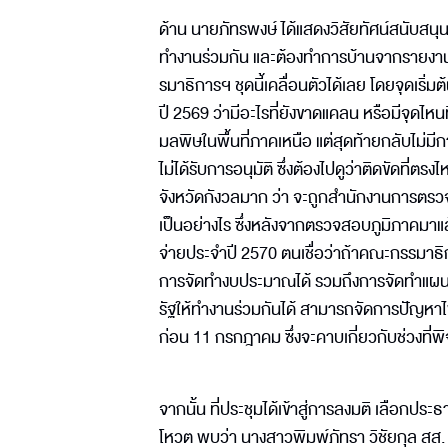
ด้าน นายภัทรพงษ์ ได้แสดงวิสัยทัศน์สนับสนุน
ทำงานร่วมกัน และต้องทำการบ้านจากรายงานข
รมาธิการฯ ชุดนี้เคลื่อนตัวได้เลย โดยจุดเ
ปี 2569 ว่ามีอะไรที่ยังขาดแคลน หรือมีจุดไห
มลพิษในพื้นที่ภาคเหนือ แต่สุดท้ายกลับไม่ม
ไม่ได้รับการอนุมัติ ซึ่งต้องไปดูว่าติดขัดที่ตร
จังหวัดกังวลมาก ว่า จะถูกสำนักงานการตรว
เป็นอย่างไร ซึ่งหลังจากตรวจสอบภูมิภาคมาแ
จ่ายประจำปี 2570 ตนเชื่อว่าถ้าคณะกรรมาธิกา
การจัดทำงบประมาณได้ รวมถึงการจัดทำแผนร
รัฐให้ทำงานร่วมกันได้ สามารถจัดการปัญหาไฟ
ก่อน 11 กรกฎาคม ซึ่งจะคาบเกี่ยวกับช่วงท
จากนั้น ที่ประชุมได้เข้าสู่การลงมติ เลือก
โหวต พบว่า นางสาวพิมพ์ภัทรา วิชัยกุล ส