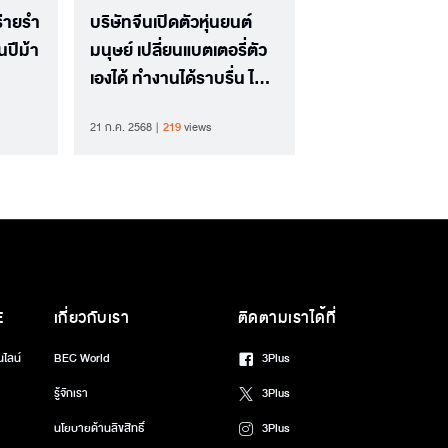
์ร่ายรำ
บริษัทจีนเปิดตัวหุ่นยนต์
นปีม้า
มนุษย์ เปลี่ยนแบตเตอรี่ตัว
เองได้ ทำงานได้ราบรื่น ไม่
สะดุด
21 ก.ค. 2568
219
views
E
เกี่ยวกับเรา
ติดตามเราได้ที่
นไลน์
BEC World
3Plus
รู้จักเรา
3Plus
นโยบายด้านลิขสิทธิ์
3Plus