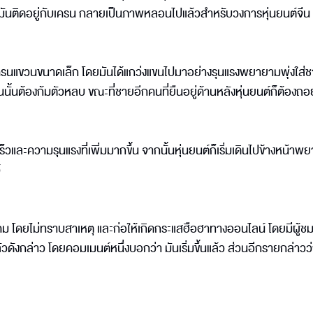
กมันติดอยู่กับเครน กลายเป็นภาพหลอนไปแล้วสำหรับวงการหุ่นยนต์จีน
บเครนแขวนขนาดเล็ก โดยมันได้แกว่งแขนไปมาอย่างรุนแรงพยายามพุ่งใส
ายคนนั้นต้องก้มตัวหลบ ขณะที่ชายอีกคนที่ยืนอยู่ด้านหลังหุ่นยนต์ก็ต้องถ
ร็วและความรุนแรงที่เพิ่มมากขึ้น จากนั้นหุ่นยนต์ก็เริ่มเดินไปข้างหน้า
้
ษภาคม โดยไม่ทราบสาเหตุ และก่อให้เกิดกระแสฮือฮาทางออนไลน์ โดยมีผู้
ัวดังกล่าว โดยคอมเมนต์หนึ่งบอกว่า มันเริ่มขึ้นแล้ว ส่วนอีกรายกล่าวว