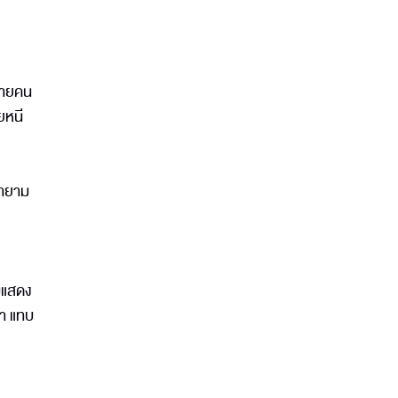
่ชายคน
อยหนี
พยายาม
ชมแสดง
่า แทบ