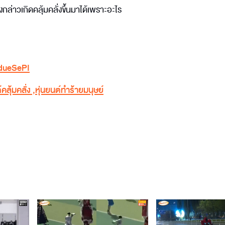
งกล่าวเกิดคลุ้มคลั่งขึ้นมาได้เพราะอะไร
ydueSePI
์คลุ้มคลั่ง
,
หุ่นยนต์ทำร้ายมนุษย์