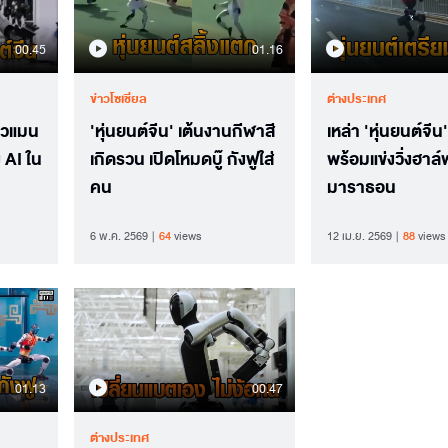
00.45
01.16
ข่าวโซเชียล
ต่างประเทศ
ฮิวแมน
'หุ่นยนต์จีน' เต้นงานกีฬาสี
เหล่า 'หุ่นยนต์จีน
 AI ใน
เกิดรวน เปิดโหมดบู๊ กังฟูใส่
พร้อมแข่งวิ่งฮาล์
คน
มาราธอน
6 พ.ค. 2569
64
views
12 เม.ย. 2569
88
views
01.13
00.47
ต่างประเทศ