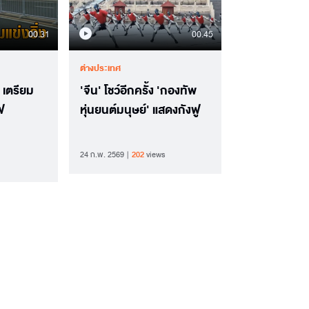
00.31
00.45
ต่างประเทศ
' เตรียม
'จีน' โชว์อีกครั้ง 'กองทัพ
ฟ
หุ่นยนต์มนุษย์' แสดงกังฟู
24 ก.พ. 2569
202
views