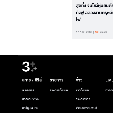
สุดทึ่ง จีนโชว์หุ่นยนต
กังฟู ฉลองงานตรุษจี
ไฟ
17 ก.พ. 2569
165
views
ละคร / ซีรีส์
รายการ
ข่าว
LIV
ละคร/ซีรีส์
รายการทั้งหมด
ข่าวทั้งหมด
ทีวีออ
ซีรีส์นานาชาติ
รายการข่าว
การ์ตูน & เกม
ข่าวประชาสัมพันธ์