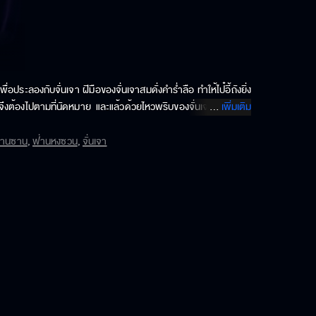
ระลองกับจั่นเจา ฝีมือของจั่นเจาสมดั่งคำร่ำลือ ทำให้ไป๋อี้ถังยิ่ง
ลือกจึงต้องไปตามที่นัดหมาย และแล้วด้วยไหวพริบของจั่นเจาก็สามารถ
...
เพิ่มเติม
ซานซาน
,
ฟ่านหงซวน
,
จั่นเจา
 ไป๋อี้ถังและอาเจียวถูกชะตากัน แต่แล้วจู่ๆอาเจียวก็หายตัวไปอย่าง
าเหวยแม่ทัพใหญ่ซึ่งถูกฆ่าตาย ภายในศาลไคฟง ไป๋อี้ถังและอาเจียวต่าง
ห้ได้ อำเภอจ้งโหมวเกิดคดีฆาตกรรมต่อเนื่อง เปาบุ้นจิ้นเดินทางมาที่