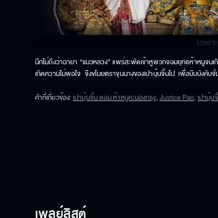
นึกไม่ถึงว่าฉายา “แมวหลวง” แพร่สะพัดเข้าหูพวกจอมยุทธห้าหนูจนเกิดควา
เกิดความไม่พอใจ จึงขโมยตราขุนนางของเปาบุ้นจิ้นไป เพื่อบีบบังคับจั
สยบไป๋อี้ถังลงได้ หลังจากที่ไป๋อี้ถังคืนตราขุนนางของเปาบุ้นจิ้นให้จั่นเจาแ
คำที่เกี่ยวข้อง
:
เปาบุ้นจิ้น ตอน ห้าหนูคะนองกรุง
,
Justice Pao
,
เปาบุ้น
อาเจียวกับสั่วเอ๋อนายบ่าวเดินทางกลับบ้านเกิดเซ่นไหว้ดวงวิญญาณบรรพบ
ไร้ร่องรอย ไป๋อี้ถังจึงออกตามหานาง

หลังจากที่ไป๋อี้ถังและอาเจียวพบกันอีกครั้ง นึกไม่ถึงว่าอาเจียวกลับกล
ยอมรับว่าตนเองเป็นฆาตกร หลังจากที่เปาบุ้นจิ้นสืบหาความจริงแล้วก็พบว่าไป๋อ
อ้ายหู่จอมยุทธน้อยถึงแม้อายุเพียงสิบเจ็ด แต่ก็ก่อคดีมากมาย เป็นคนร้า
อำเภอจ้งโหมวเพื่อสืบคดีด้วยตนเอง จากความช่วยเหลือของอ้ายหู่ ทำใ
เพลย์ลิสต์