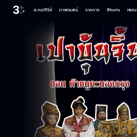
ละคร/ซีรีส์
ภาพยนตร์
รายการ
Shorts
เพลง