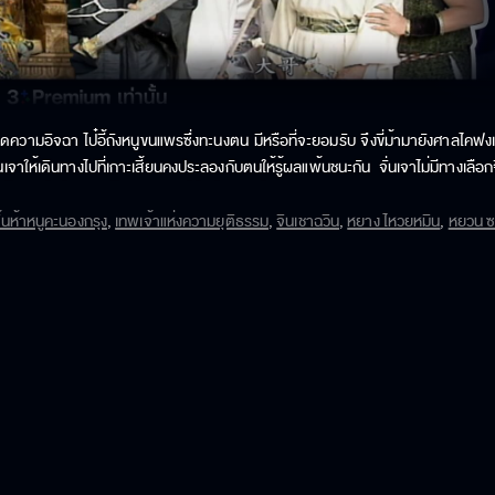
มอิจฉา ไป๋อี้ถังหนูขนแพรซึ่งทะนงตน มีหรือที่จะยอมรับ จึงขี่ม้ามายังศาลไคฟงเพื่อป
่นเจาให้เดินทางไปที่เกาะเสี้ยนคงประลองกับตนให้รู้ผลแพ้นชนะกัน จั่นเจาไม่มีทางเ
ล้ว ก็อยู่แต่บนเกาเสี้ยนคง โดยไม่ยุ่งเกี่ยวกับเรื่องราวในยุทธภพอีก

จิ้นห้าหนูคะนองกรุง
,
เทพเจ้าแห่งความยุติธรรม
,
จินเชาฉวิน
,
หยาง ไหวยหมิน
,
หยวน 
ุรุษ นึกไม่ถึงระหว่างทางถูกโจรปล้น ไป๋อี้ถังยื่นมือให้ความช่วยเหลือสังหารโจรร้าย
ายเป็นนางรำที่มีชื่อเสียงเลื่องลือทั่วทั้งยุทธภพ ไป๋อี้ถังลอบเข้าไปในที่พักของเหย
ี้ถังเป็นผู้บริสุทธิ์ ล้างมลทินให้ไป๋อี้ถัง

ยที่มีรางวัลนำจับสูงลิบ การที่อ้ายหู่ทำเช่นนี้นั้นก็เพื่อสืบหาศัตรูที่ฆ่าพ่อของตนใ
ห้สามารถจับตัวคนร้ายที่แท้จริงมาลงโทษจนได้