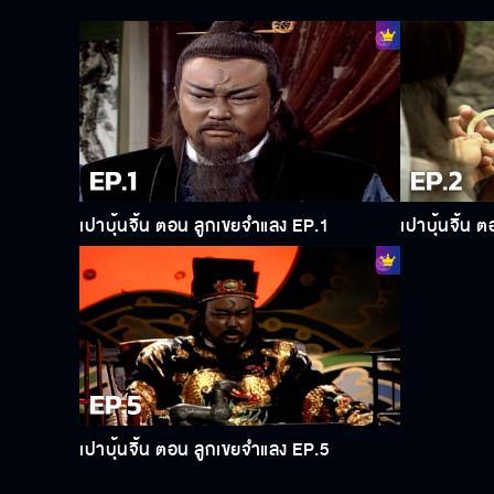
พบคือ ที่ด้ามกระบี่สลักคำว่า ชั่วฟ้าดินสลาย ไว้ นายอำเภอหวง จนปั
เคยช่วยชีวิตตัวจริงไว้ แล้วตัวจริงก็เป็นฝ่ายยกคู่หมั้นให้เอง ทำไมย
ต๊ะ ผ่านมาช่วยไว้ เขาจึงยกของหมั้นให้ รวมทั้งรับปากว่าจะไม่ตามมาทวง
สาวหวังต๊ะ มาจนพบนาง นางเป่าขลุ่ยเพลงลีลาดอกเหมยให้เขาฟัง แล้วย้อ
ทำให้ท่านเปานึกขึ้นได้ว่าเมื่อ 20 ปีที่แล้ว มีมือปราบคนหนึ่งชื่อหวังคุณ ภ
ลวนลาม เขาลุแก่โทสะ จึงฆ่านักเลงนั้น ท่านเปาตัดสินลงโทษหวังคุณโดยส
พรุ่งนี้ถ้าขึ้นศาลแล้ว เขาจะเสียเปรียบ นางจดเรื่องราวสมัยนางตอนเด็กเอา
นางก็บ่ายเบี่ยงว่าดูไม่ออก ท่านเปาให้ทั้งคู่เป่าเพลงที่เคยเล่นกันตอนส
เปาบุ้นจิ้น ตอน ลูกเขยจำแลง EP.1
เปาบุ้นจิ้น 
เฉี่ยวอี้ ก็ยิ่งมีท่าทีปกป้องหวังต๊ะ ทำให้ท่านเปาต้องเลิกศาลกลางคั
คนแรกนั้นเป็นตัวปลอมแต่เพราะอะไรลูกสาวถึงปกป้องนั่นเป็นเรื่องที่ต้องส
คนร้าย พร้อมทั้งข่มขู่จะเปิดโปง แต่เฉี่ยวอี้ ไม่กลัว นางบอกว่าหากนางยื
ก่อน เด็กน้อยบอกว่าหากหลิวเทียนเผิง ตัวจริงได้เป็นพี่เขยคงตีเขาตา
นายอำเภอหวงว่าหวังต๊ะ ชิงกำไลหยก มาสวมรอยเขาเพื่อหาทางแก้แค้น ห
เพื่อขัดขวางไม่ให้หลิวเทียนเผิงแต่งงานกับเฉี่ยวอี้ ระหว่างที่สองพี่น
นายอำเภอหวงด้วยความห่วงใย หมอบอกถ้าพ้นคืนนี้ไปได้ ก็อาจมีหวังรอด เฉ
เจิ้นเซิน มาหลอก หลิวเทียนเผิงว่าหากหาอาวุธไม่พบก็ยังไม่ถือว่าหวั
ให้หวังต๊ะกลับตัว แต่หวังเจียวพี่สาวก็ต้องให้ความร่วมมือด้วย เมื่อท
เปาบุ้นจิ้น ตอน ลูกเขยจำแลง EP.5
คืน จึงจ้างนักเลงไปดักฆ่าเขาระหว่างทางเขาพลัดตกเขา แต่ก็รอดมาได้ เ
ยอมปล่อยตัวเขาไป เมื่อนายอำเภอหวงฟื้นขึ้นมา เขาบอกว่ายังไงก็ต้องให้เฉ