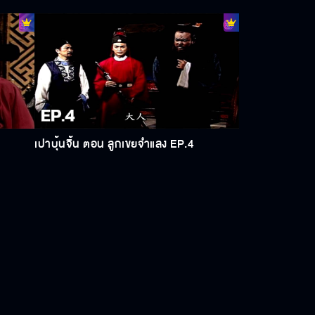
ว่าจะต้องขึ้นศาลต่างก็เกทับกันและกันฝ่ายตัวปลอมก็ทวงบุญคุณว่า
หลิงเทียนเผิงตัวจริงนั้นเสเพล ติดการพนันจนนักเลงตามมาทำร้ายหวัง
ยวอี้ โดยขอแลกกับเงินอีก 1500 ตำลึง ฝ่ายจั่นเจาตามรอยหวังเจียวพี่
ื่อช่วยน้องแล้ว เรื่องอื่นนางไม่สน เมื่อจั่นเจาไปรายงานท่านเปา 
ปาแก้แค้นแทนพ่อ คืนนั้นเฉี่ยวอี้ มาพบหวังต๊ะด้วยความเป็นห่วงว่า
 ยืนยันว่าคนไหนคือตัวจริง

ี่เอง เพราะเพลงนี้จั่นเจาเคยได้ยินหวังเจียวเป่ามาก่อน ยิ่งสอบสวนไป
เปาบุ้นจิ้น ตอน ลูกเขยจำแลง EP.4
อี้จะโดนข้อหาให้การเท็จไปด้วย ทำให้นายอำเภอหวง รู้แล้วว่าคนที่มา
เพราะจะมาฆ่าท่านเปานี่เอง หลิวเทียนเผิง มาต่อว่าเฉี่ยวอี้ที่ปกป้อง
ชักเลยเถิด จึงคิดอยากจากไป แต่เจิ้นเซินน้องชายของเฉี่ยวอี้ มาพบเข้า
ดความจริง แต่เขาก็ยังคงปกปิด หลิวเทียนเผิง พยายามบอกท่านเปา และ
ที่สั่งไม่ให้แก้แค้นมาเตือนสติ น้องเขาก็ยังยืนยันว่าจะอยู่ต่อ
ปลอบฆ่านายอำเภอหวง แล้วก็โวยวายว่าหวังต๊ะเป็นคนทำ ท่านเปามาดูอาการ
้าใจและเห็นใจเขาทุกอย่าง ท่านเปาเริ่มแผนให้คนร้ายปรากฏตัว โดยให้
้องชาย แต่จั่นเจามาขวางแล้วบอกให้นางตามเขาไปพบท่านเปา อยากช่วย
องหมั้นให้เขา แต่ต่อมาภายหลังหลิวเทียนเผิง นึกเสียดายอยากได้ กำไล
พื่อใช้ห้องหนังสือ ท่องตำรา แต่ท่านเปามีหรือจะเชื่อ แต่ท่านเปาก็
เสียใจวิ่งร้องไห้ออกไปหลิวเทียนเผิง วิ่งตามไป เกิดฉุดกระชากกันขึ้น