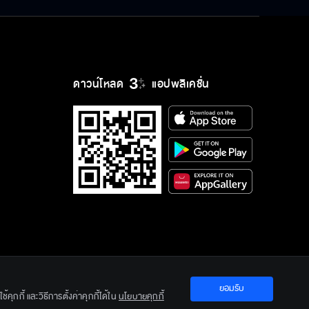
ี้ มาพบ ขอให้นางเห็นแก่สัจจะของเขา หากนางไม่ยอม ก็เท่ากับพ่อ
่างนั้นหลิวเทียนเผิง ก็แอบฟังอยู่หวังต๊ะปฏิเสธเรื่องไปขอร้องท่าน
ฆ่าหลิวเทียนเผิง แต่พี่สาวมาขัดขวางเสียก่อน นางบอกว่าเขาไม่ควรอยู่
่อของหวังต๊ะเขียนฝากไว้ก่อนตาย เอามาให้ท่านเปาด้วย ในจดหมายหวัง
ย แต่ปะทะกับจั่นเจาเสียก่อนจั่นเจาบอกให้นางรอดูเหตุการณ์ก่อน ถึง
ดาวน์โหลด
แอปพลิเคชั่น
่ยวอี้ถอยไป แล้วบอกหวังต๊ะ ว่าหากเจ้ายังดื้อดึง ก็มาเอาชีวิตข้าได้
ับปากกับพ่อของพวกเขาไว้ว่าจะดูแลลูก และเมียของหวังคุณ แต่ไม่มี
ิเสธ เขาโกรธมากจึงบอกว่าจะไปฟ้องท่านเปาที่ศาลไคฟง ในขณะเดียวกัน 
ิงมาขึ้นศาลเพื่อฟ้องร้องก็เท่ากับเดินเข้ามาติดกับเอง เมื่อเปิดศาล
โดนข้อหาพยามลอบฆ่านายอำเภอหวงแทน จากหลักฐานที่มีอยู่ ส่วนหวัง
ยอมรับ
ration Ltd.
คุกกี้ และวิธีการตั้งค่าคุกกี้ได้ใน
นโยบายคุกกี้