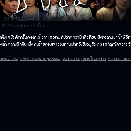
ิงมาตั้งแต่ยังเด็กครั้นพอโตได้เวลาแต่งงาน ก็ปรากฏว่ามีหลิวเทียนเผิงสองคนมาเข้าพิธี
้งเล่า กลางดึกคืนหนึ่ง คนร้ายลอบเข้าจวนท่านเปาหวังยิงธนูสังหาร แต่ก็ถูกขัดขวาง จั่
จึงพลาดเป้า มือธนูที่ลอบสังหารท่านเปา กับอีกหนึ่งคนที่ซัดก้อนหินขัดขวาง มือธนู
าองค์รักษ์จึงเอาตัวไปให้ท่านเปาสอบสวน ชายผู้นี้บอกว่าเขาชื่อหลิวเทียนเผิง มาที่นี่เพื่
นลูกเขยจำแลง
,
เทพเจ้าแห่งความยุติธรรม
,
จินเชาฉวิน
,
หยาง ไหวยหมิน
,
หยวน ซานซา
ทียนเผิงจริง แล้วเจ้าบ่าวอีกคนที่อยู่บ้านนายอำเภอหวงติ้งคังเป็นใคร เขาจะแต่งงานกันพ
บ้านสกุลหวง คืนนั้นเฉี่ยวอี้นัดคู่หมั้นออกมาพบ วันแต่งงานในวันรุ่งขึ้น ท่านเปาพา
หลิวเทียนเผิงคนแรกมาพบ และนำของหมั้นอีกชิ้นคือกำไลหยกมายืนยัน (ของหมั้นมีสองช
ยืนยันว่าเป็นตัวจริงครั้งถามอะไรก็ตอบได้ทั้งคู่ นายอำเภอหวงยิ่งมึนหนัก นายอำเภอ
ึงอาสาไปแอบฟังว่าเขาสอบถามเรื่องอะไรกันแล้วเอามาบอก หลิวเทียนเผิงคนหลัง ซึ่งแน่
ี้เพื่อลอบหาโอกาสสังหารท่านเปาในงานแต่ง เพราะท่านเปาต้องมาเป็นเจ้าภาพในขณะที่มื
ต่แรกแล้วว่าเขาไม่ใช่ตัวจริงแต่นางก็ยังช่วยปกปิด

งปฏิเสธที่จะบอกเหตุผล คืนนั้นพี่สาวหวังต๊ะ มาดักรอเพื่อขัดขวางน้องชาย ที่หน้า
ก็อ้างว่ามาจับนกเค้าแมว ท่านเปาซักถามอะไรนางก็ตอบโกหกไปเรื่อย แต่บางเรื่องท่
จากไม่ใช่คนร้ายแล้ว เผลอๆอาจเป็นคนที่ช่วยท่านเปาไว้คืนก่อนก็ได้ จั่นเจาเริ่มสืบเรื่