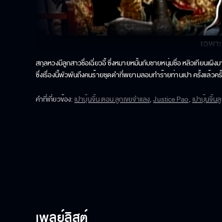
สกุลหวงมีลูกสาวชื่อเฉี่ยวอี้ ซึ่งหมายหมั้นกับชายหนุ่มชื่อ หลิวเทียนเผ
ซึ่งเรื่องนี้พัวพันถึงคนร้ายชุดดำที่พยามลอบทำร้ายท่านเปา ครั้งแล้วครั
จั่นเจาบอกท่านเปาว่าฝีมือยิงธนูของคนร้ายนั้นล้ำเลิศมาก แต่เหตุไฉน
ทั้งคู่ ระหว่างที่องค์รักษ์ติดตามคนร้ายนั้นก็เจอชายน่าสงสัยคนหนึ่ง บรรด
คำที่เกี่ยวข้อง
:
เปาบุ้นจิ้น ตอน ลูกเขยจำแลง
,
Justice Pao
,
เปาบุ้นจิ้
ลูกสาวนายอำเภอหวงนามว่าเฉี่ยวอี้ ท่านเปาก็แปลกใจยิ่งนักหากเจ้าคือหลิวเ
เป็นเจ้าภาพให้ด้วย เพราะเฉี่ยวอี้เป็นหลานสาวที่ท่านเปาโปรดปราน ที่
เผิง คนนี้ก็มีหลักฐานมายืนยันคือปิ่นทอง ทำให้นายอำเภอหวงคิดถึงตอน
ให้นายอำเภอหวงสืบหาความจริงเอาเองว่าใครคือตัวจริงซึ่งทั้งคู่ก็ต่าง
เซิน น้องชายของเฉี่ยวอี้ ซึ่งพอใจหลิวเทียนเผิงคนที่มาก่อนมากกว่า จ
คนที่มาก่อนนั้นมีชื่อจริงว่าหวังต๊ะ เขาแอบอ้างเป็นคู่หมั้นเฉี่ยวอ
เฉี่ยวอี้เรียกเขามาพบอีกครั้ง นางขอให้เขาพูดความจริงนางบอกว่านางรู้แ
เพราะนางมีใจให้เขา ดังนั้นเขาควรจะพูดความจริงกับนาง แต่เขาก็ยังค
นางกลับถูกจั่นเจาและพวกจับตัวได้เสียก่อน เมื่อนำตัวมาสอบสวน นาง
เพลย์ลิสต์
อีกสกุลนึง เมื่อเอาผิดอะไรไม่ได้ ท่านเปาก็ปล่อยตัวไป แต่ก็เดาว่านางนอก