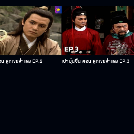
ญญาแยกลูกเขยจริงหรือปลอม ดังนั้นจึงมาขอให้ท่านเปาช่วยเปิดศาลสอบสองหนุ่มรู้ตัว
ังมาตามทวงคืน ฝ่ายตัวจริงก็อ้างว่ายังไงเขาก็เป็นคนที่สมควรแต่งงานกับนางมากกว่า 
คู่หมั้นคืน เขาเล่าประวัติตัวเองแล้วยุให้หวังต๊ะสวมรอย เป็นตัวเขาไปแต่งงานกับเฉี่
นถามว่าเคยได้ยินเพลงนี้ไหม จั่นเจา  คุ้นๆ แต่นึกไม่ออก นางฝากไปบอกท่านเปา ว่าเพ
รรยาถูกนักเลง

่งไปทำงานชายแดน 3 ปี นั่นทำให้เขาล้มป่วยจนตาย หวังต๊ะจึงผูกใจเจ็บและคิดฆ่าท่านเ
มาให้เขาท่องจำเพื่อที่ว่าพรุ่งนี้ขึ้นศาลจะได้ตอบคำถามได้ ขึ้นศาล ท่านเปาให้เฉี่ยวอี้
มัยเด็กๆ หวังต๊ะ เป่าเพลงลีลาดอกเหมย ทำให้จั่นเจารู้ว่าเขาก็คือน้องชายของหวังเจียวน
ตอน ลูกเขยจำแลง EP.2
เปาบุ้นจิ้น ตอน ลูกเขยจำแลง EP.3
นแล้วเชิญนายอำเภอหวงมาพูดคุยกันส่วนตัว ท่านเปาบอกสอบต่อไม่ได้ เพราะไม่งั้นเฉี่ยว
ืบต่อ เมื่อจั่นเจามารายงานเรื่องที่ตัวปลอมคือหวังต๊ะ ท่านเปาก็เลยคิดได้ ที่ปลอมตัว
นกรานว่าหวังต๊ะ คือคู่หมั้นตัวจริง หลิวเทียนเผิง ก็ทำอะไรไม่ได้ หวังต๊ะเห็นว่าเรื่อง
ย เฉี่ยวอี้เข้ามาบอกให้น้องกลับห้องไปก่อน ซึ่งก็เหมือนเดิมนางพยายาม ขอให้เขาพู
วังเจียวพยายามมาตามน้องชายกลับ แต่น้องชายไม่ยินยอม นางเอาคำพูดของแม่ก่อนตาย
้องคุยกันนั้นหลิวเทียนเผิง มาแอบฟัง จึงคิดแผนที่จะเร่งให้เรื่องจบเร็วขึ้น โดยเข้าไ
ี่ยวอี้มาเยี่ยมหวังต๊ะ ที่คุก ในที่สุดเขาก็ยอมเล่าความจริง ให้นางฟัง ซึ่งนางก็เข
งต๊ะ เป็นคนร้ายทำให้เขาต้องรีบไปจัดฉากเรื่องอาวุธ หวังเจียวคิดชิงตัวนักโทษคือน
่านเปาเบิกตัวหวังต๊ะ มาสอบสวน เขาก็จึงบอกเรื่องที่หลิวเทียนเผิง เสียพนันจนต้องยกข
มื่อท่านเปา ถามถึงสาเหตุที่สวมรอย เขาก็อ้างว่า อยากสอบจอหงวนจึงหวังเข้าสกุลหวง เ
ี่ยวอี้แต่งงานกับหลิวเทียนเผิงตัวจริง เพราะเป็นคำมั่นสัญญาระหว่างตระกูล เฉี่ยวอี้ 