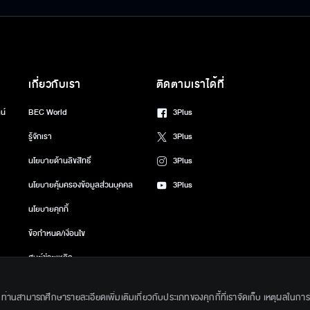
ไว้ได้ หลิวเทียนเผิงพาหน้าตาแตกยับมาฟ้องนายอำเภอหวง นายอำเภอหวงเรียกเฉี่ยวอ
ไม่ได้ นางบอกไปขอร้องท่านเปาให้ช่วยพูด เพราะพ่อนางเชื่อฟังท่านเปาที่สุด ซึ่งระหว
ก หลิวเทียนเผิงมาข่มขู่เรื่องที่หวังต๊ะ คิดสังหารท่านเปากับเขา หวังต๊ะชักดาบกำลังจะ
าท่านเปา นางจึงพาพ่อไปจวนท่านเปาเพื่อเตือนเรื่องนี้ พ่อนางค้นจดหมายที่หวังคุณ พ
ที่ศาลไคฟง เขาก็ได้พบจดหมายของพ่อฉบับนั้น หวังเจียว ตามมาหวังที่จะหยุดยั้งน้องชา
เกี่ยวกับเรา
ติดตามเราได้ที่
วอี้เอาตัวเองเข้ามาขวาง บอกว่าหากจะฆ่าท่านเปาก็ต้องข้ามศพนางไปก่อน ท่านเปาบอกให้เฉี
น์
BEC World
3Plus
หารท่านเปาได้ท่ามกลางความโล่งใจของทุกๆคน นางอำเภอหวง บอกกับสองพี่น้องว่า เคยร
น ในขณะนั้นเองหลิวเทียนเผิง ก็ยกขันหมากเพื่อมาแต่งงานกับเฉี่ยวอี้ แต่โดนทุกคนปฏ
รู้จักเรา
3Plus
คราบเลือดจากกระบี่ที่หยดอยู่ในห้องของหลิวเทียนเผิงนั่นเอง ดังนั้นเมื่อหลิวเทียนเผ
นโยบายด้านลิขสิทธิ์
3Plus
ับเฉี่ยวอี้หมดไป เพราะเขาได้ขายของหมั้นให้กับหวังต๊ะไปแล้ว แต่ตัวเขากลับต้อง
นโยบายคุ้มครองข้อมูลส่วนบุคคล
3Plus
นโยบายคุกกี้
ข้อกำหนด/เงื่อนไข
ศูนย์ช่วยเหลือ
gkok Entertainment Co.,Ltd. All Rights Reserved. Powered by BECi Corpo
ึ้น ท่านสามารถศึกษารายละเอียดเพิ่มเติมเกี่ยวกับประเภทของคุกกี้ที่เราจัดเก็บ เหตุผลในการใช้