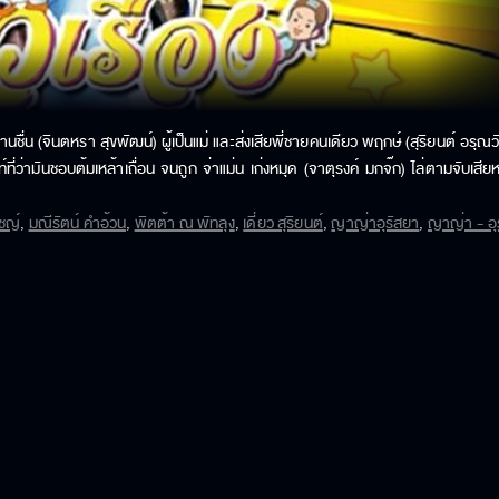
 บานชื่น (จินตหรา สุขพัฒน์) ผู้เป็นแม่ และส่งเสียพี่ชายคนเดียว พฤกษ์ (สุริยนต์ อรุ
ว่ามันชอบต้มเหล้าเถื่อน จนถูก จ่าแม่น เก่งหมุด (จาตุรงค์ มกจ๊ก) ไล่ตามจับเสียหลายค
าวตัวเล็ก ๆ คนนี้น่ะหรือ จินตวัฒน์ หรือ จิ๋น (ทฤษฎี สหวงษ์) ระวังท่าทีอยู่เสมอใ
่จะมาเป็นปลัดคนใหม่ ไอ้เรืองเลยตกลงปลงใจเรียกปลัดหน้าใหม่จอมแหยคนนี้ว่า ปลัดหน้
ิชญ์
,
มณีรัตน์ คำอ้วน
,
พิตต้า ณ พัทลุง
,
เดี่ยว สุริยนต์
,
ญาญ่าอุรัสยา
,
ญาญ่า - อุร