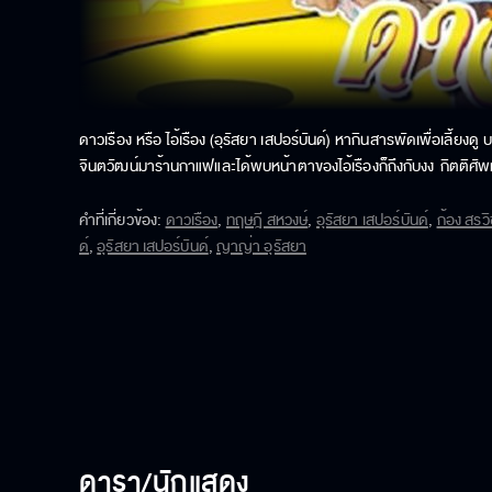
ดาวเรือง หรือ ไอ้เรือง (อุรัสยา เสปอร์บันด์) หากินสารพัดเพื่อเลี้ยงดู
จินตวัฒน์มาร้านกาแฟและได้พบหน้าตาของไอ้เรืองก็ถึงกับงง กิตติศัพท์ที่
ไหนจะเรื่องการพนัน ทั้งไพ่ ไฮโล ถั่วโป สารพัด รวมอยู่ในตัวของเด็กส
ว่าจริงเท็จแค่ไหน จนทำให้ไอ้เรืองนึกขันในใจว่าผู้ชายคนนี้น่ะหรือที
คำที่เกี่ยวข้อง
:
ดาวเรือง
,
ทฤษฎี สหวงษ์
,
อุรัสยา เสปอร์บันด์
,
ก้อง สรว
"ดาวเรือง"
ด์
,
อุรัสยา เสปอร์บันด์
,
ญาญ่า อุรัสยา
ดารา/นักแสดง