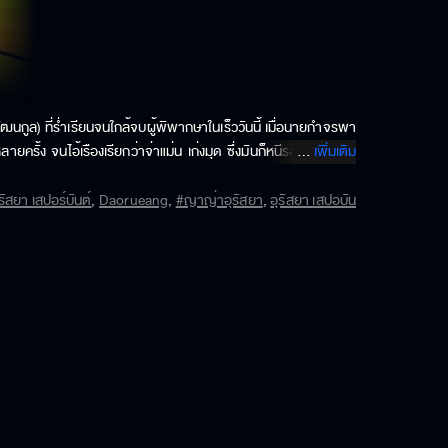
ณวัฒนกูล) ที่ร่ำเรียนจนใกล้จบผู้พิพากษาในเร็ววันนี้ เมื่อนายกำจรพา
รั้ง จนไอ้เรืองเรียกว่าจ่าแม่น เก่งมุด ซึ่งมันก็หนีรอดไปได้ทุกที 
...
เพิ่มเติม
นการพบกันครั้งแรกกับไอ้เรือง เพราะไม่แน่ใจในคำโพนทะนาของนายกำจร 
าขี้ไก่ เรื่องราวความสนุกสุดปวนของทั้งคู่จะเป็นอย่างไร ติดตามชม 
ัสยา เสปอร์บันต์
,
Daorueang
,
#ญาญ่าอุรัสยา
,
อุรัสยา เสปอบัน