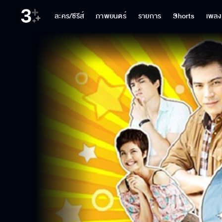
ละคร/ซีรีส์
ภาพยนตร์
รายการ
Shorts
เพลง